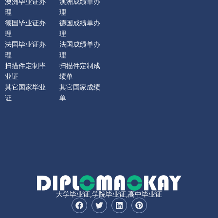
澳洲毕业证办
澳洲成绩单办
理
理
德国毕业证办
德国成绩单办
理
理
法国毕业证办
法国成绩单办
理
理
扫描件定制毕
扫描件定制成
业证
绩单
其它国家毕业
其它国家成绩
证
单
大学毕业证,学院毕业证,高中毕业证
F
T
L
P
a
w
i
i
c
i
n
n