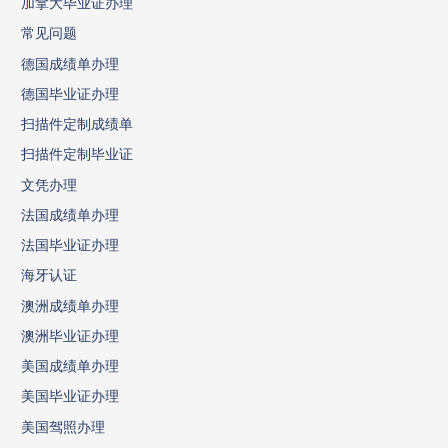
加拿大毕业证办理
常见问题
德国成绩单办理
德国毕业证办理
扫描件定制成绩单
扫描件定制毕业证
文凭办理
法国成绩单办理
法国毕业证办理
海牙认证
澳洲成绩单办理
澳洲毕业证办理
美国成绩单办理
美国毕业证办理
美国驾照办理