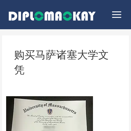
跳
Main
至
Menu
内
容
购买马萨诸塞大学文
凭
全
美
综
合
性