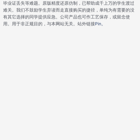
o
r
i
e
毕业证丢失等难题。原版精度还原仿制，已帮助成千上万的学生渡过
k
n
s
难关。我们不鼓励学生弃读而走直接购买的捷径，单纯为有需要的没
t
有其它选择的同学提供应急。公司产品也可作工艺保存，或留念使
用。用于非正规目的，与本网站无关。站外链接
Pin。