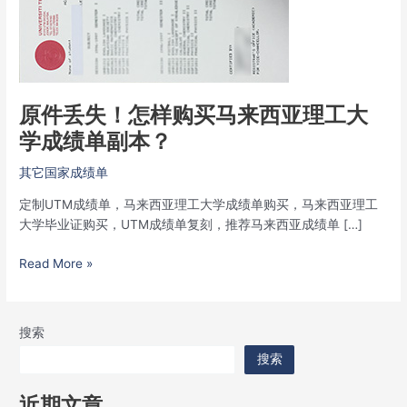
样
购
买
马
来
西
原件丢失！怎样购买马来西亚理工大
亚
学成绩单副本？
理
工
其它国家成绩单
大
学
定制UTM成绩单，马来西亚理工大学成绩单购买，马来西亚理工
成
大学毕业证购买，UTM成绩单复刻，推荐马来西亚成绩单 […]
绩
单
Read More »
副
本？
搜索
搜索
近期文章