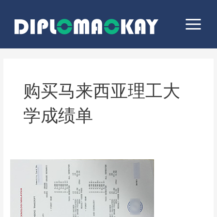
跳
Main
至
Menu
内
容
购买马来西亚理工大
学成绩单
原
件
丢
失！
怎