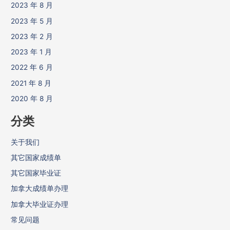
2023 年 8 月
2023 年 5 月
2023 年 2 月
2023 年 1 月
2022 年 6 月
2021 年 8 月
2020 年 8 月
分类
关于我们
其它国家成绩单
其它国家毕业证
加拿大成绩单办理
加拿大毕业证办理
常见问题