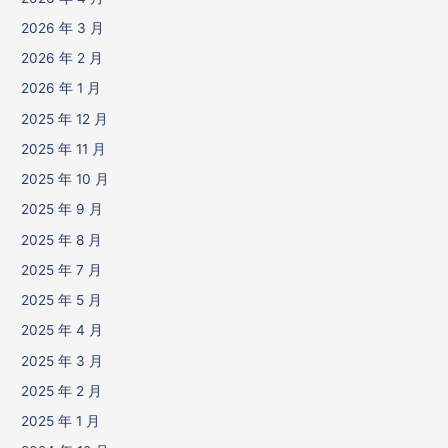
2026 年 3 月
2026 年 2 月
2026 年 1 月
2025 年 12 月
2025 年 11 月
2025 年 10 月
2025 年 9 月
2025 年 8 月
2025 年 7 月
2025 年 5 月
2025 年 4 月
2025 年 3 月
2025 年 2 月
2025 年 1 月