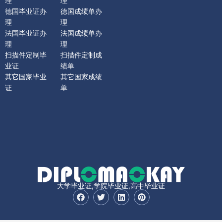
理
理
德国毕业证办
德国成绩单办
理
理
法国毕业证办
法国成绩单办
理
理
扫描件定制毕
扫描件定制成
业证
绩单
其它国家毕业
其它国家成绩
证
单
大学毕业证,学院毕业证,高中毕业证
F
T
L
P
a
w
i
i
c
i
n
n
e
t
k
t