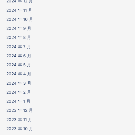
2024 年 12 月
2024 年 11 月
2024 年 10 月
2024 年 9 月
2024 年 8 月
2024 年 7 月
2024 年 6 月
2024 年 5 月
2024 年 4 月
2024 年 3 月
2024 年 2 月
2024 年 1 月
2023 年 12 月
2023 年 11 月
2023 年 10 月