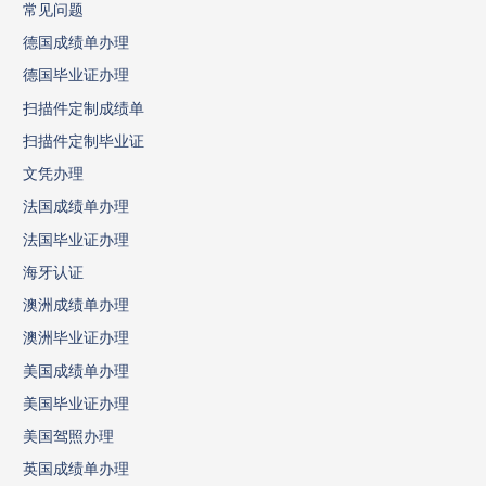
常见问题
德国成绩单办理
德国毕业证办理
扫描件定制成绩单
扫描件定制毕业证
文凭办理
法国成绩单办理
法国毕业证办理
海牙认证
澳洲成绩单办理
澳洲毕业证办理
美国成绩单办理
美国毕业证办理
美国驾照办理
英国成绩单办理