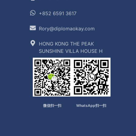
+852 6591 3617
Rory@diplomaokay.com
HONG KONG THE PEAK
SUNSHINE VILLA HOUSE H
微信扫一扫
WhatsApp扫一扫