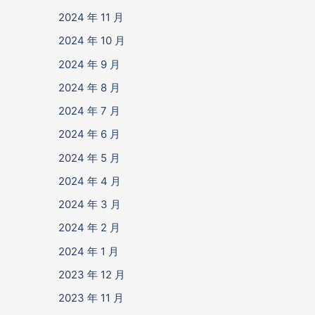
2024 年 11 月
2024 年 10 月
2024 年 9 月
2024 年 8 月
2024 年 7 月
2024 年 6 月
2024 年 5 月
2024 年 4 月
2024 年 3 月
2024 年 2 月
2024 年 1 月
2023 年 12 月
2023 年 11 月