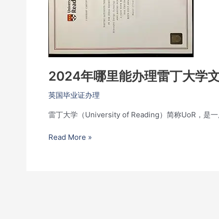
能
办
理
雷
丁
大
2024年哪里能办理雷丁大学
学
文
英国毕业证办理
凭？
购
雷丁大学（University of Reading）简称U
买
UoR
Read More »
毕
业
证
线
上
渠
道