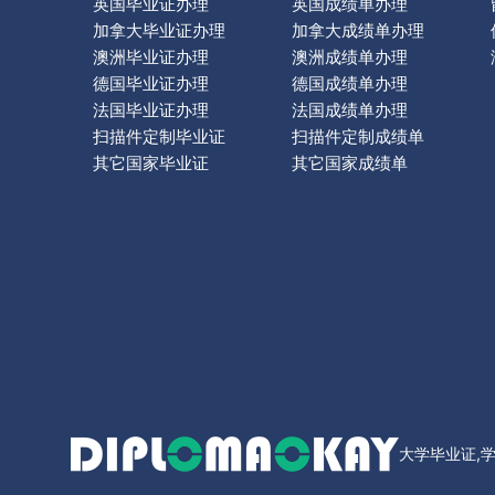
英国毕业证办理
英国成绩单办理
加拿大毕业证办理
加拿大成绩单办理
澳洲毕业证办理
澳洲成绩单办理
德国毕业证办理
德国成绩单办理
法国毕业证办理
法国成绩单办理
扫描件定制毕业证
扫描件定制成绩单
其它国家毕业证
其它国家成绩单
大学毕业证,