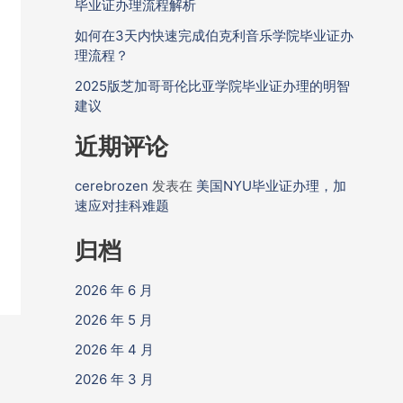
毕业证办理流程解析
如何在3天内快速完成伯克利音乐学院毕业证办
理流程？
2025版芝加哥哥伦比亚学院毕业证办理的明智
建议
近期评论
cerebrozen
发表在
美国NYU毕业证办理，加
速应对挂科难题
归档
2026 年 6 月
2026 年 5 月
2026 年 4 月
2026 年 3 月