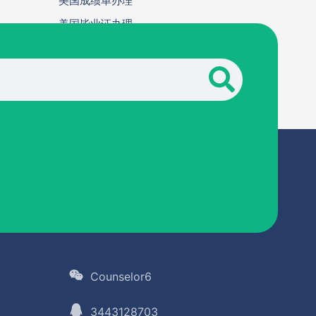
美国成绩单办理
美国毕业证办理
美国驾照办理
英国成绩单办理
英国毕业证办理
Counselor6
3443128703