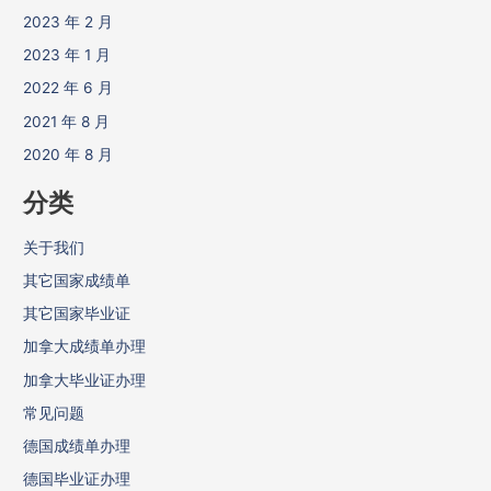
2023 年 2 月
2023 年 1 月
2022 年 6 月
2021 年 8 月
2020 年 8 月
分类
关于我们
其它国家成绩单
其它国家毕业证
加拿大成绩单办理
加拿大毕业证办理
常见问题
德国成绩单办理
德国毕业证办理