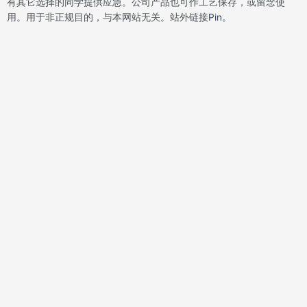
有其它选择的同学提供应急。公司产品也可作工艺保存，或留念使
用。用于非正规目的，与本网站无关。站外链接
Pin。