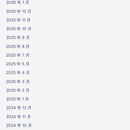
2026 年 1 月
2025 年 12 月
2025 年 11 月
2025 年 10 月
2025 年 9 月
2025 年 8 月
2025 年 7 月
2025 年 5 月
2025 年 4 月
2025 年 3 月
2025 年 2 月
2025 年 1 月
2024 年 12 月
2024 年 11 月
2024 年 10 月