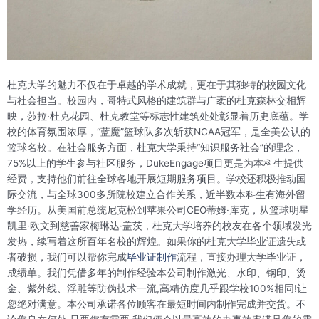
杜克大学的魅力不仅在于卓越的学术成就，更在于其独特的校园文化
与社会担当。校园内，哥特式风格的建筑群与广袤的杜克森林交相辉
映，莎拉·杜克花园、杜克教堂等标志性建筑处处彰显着历史底蕴。学
校的体育氛围浓厚，“蓝魔”篮球队多次斩获NCAA冠军，是全美公认的
篮球名校。在社会服务方面，杜克大学秉持“知识服务社会”的理念，
75%以上的学生参与社区服务，DukeEngage项目更是为本科生提供
经费，支持他们前往全球各地开展短期服务项目。学校还积极推动国
际交流，与全球300多所院校建立合作关系，近半数本科生有海外留
学经历。从美国前总统尼克松到苹果公司CEO蒂姆·库克，从篮球明星
凯里·欧文到慈善家梅琳达·盖茨，杜克大学培养的校友在各个领域发光
发热，续写着这所百年名校的辉煌。如果你的杜克大学毕业证遗失或
者破损，我们可以帮你完成
毕业证制作
流程，直接办理大学毕业证，
成绩单。我们凭借多年的制作经验本公司制作激光、水印、钢印、烫
金、紫外线、浮雕等防伪技术一流,高精仿度几乎跟学校100%相同!让
您绝对满意。本公司承诺各位顾客在最短时间内制作完成并交货。不