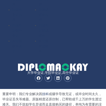
理
理
法国毕
法国成
业证办
绩单办
理
理
扫描件
扫描件
定制毕
定制成
业证
绩单
其它国
其它国
家毕业
家成绩
证
单
大学毕业证,学院毕业证,高中毕业证
F
T
L
P
a
w
i
i
c
i
n
n
e
t
k
t
b
t
e
e
重要申明：我们专业解决因
挂科
或辍学导致无证，或毕业时间太久，
o
e
d
r
o
r
i
e
毕业证丢失等难题。原版精度还原仿制，已帮助成千上万的学生渡过
k
n
s
难关。我们不鼓励学生弃读而走直接购买的捷径，单纯为有需要的没