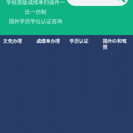
学校原版成绩单扫描件一
比一仿制
国外学历学位认证咨询
文凭办理
成绩单办理
学历认证
国外ID和驾
照
美国毕
美国成
留服认
美国驾
业证办
绩单办
证
照办理
理
理
留信认
加拿大
英国毕
英国成
证
驾照办
业证办
绩单办
使馆认
理
理
理
证
英国驾
加拿大
加拿大
海牙认
照办理
毕业证
成绩单
证
澳洲驾
办理
办理
照办理
澳洲毕
澳洲成
业证办
绩单办
理
理
德国毕
德国成
业证办
绩单办