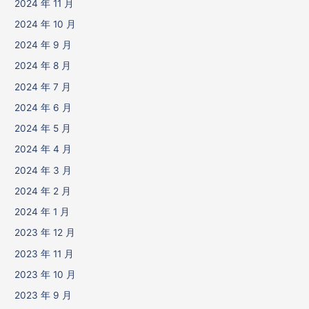
2024 年 11 月
2024 年 10 月
2024 年 9 月
2024 年 8 月
2024 年 7 月
2024 年 6 月
2024 年 5 月
2024 年 4 月
2024 年 3 月
2024 年 2 月
2024 年 1 月
2023 年 12 月
2023 年 11 月
2023 年 10 月
2023 年 9 月