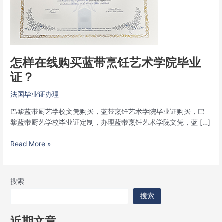
买
蓝
带
烹
饪
艺
怎样在线购买蓝带烹饪艺术学院毕业
术
证？
学
院
法国毕业证办理
毕
业
巴黎蓝带厨艺学校文凭购买，蓝带烹饪艺术学院毕业证购买，巴
证？
黎蓝带厨艺学校毕业证定制，办理蓝带烹饪艺术学院文凭，蓝 […]
Read More »
搜索
搜索
近期文章