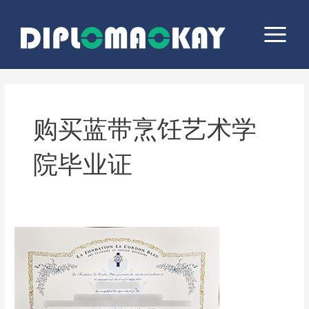
跳
Main
至
Menu
内
容
购买蓝带烹饪艺术学
院毕业证
怎
样
在
线
购