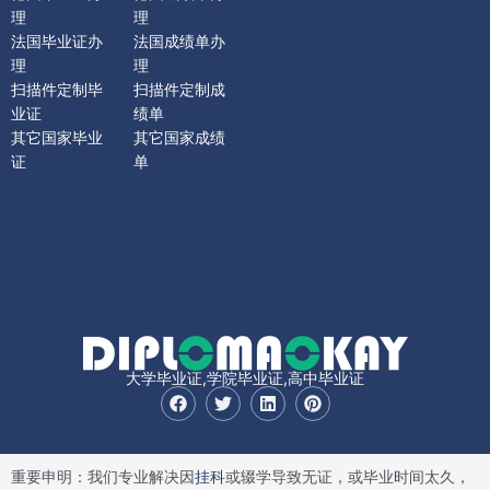
理
理
法国毕业证办
法国成绩单办
理
理
扫描件定制毕
扫描件定制成
业证
绩单
其它国家毕业
其它国家成绩
证
单
大学毕业证,学院毕业证,高中毕业证
F
T
L
P
a
w
i
i
c
i
n
n
e
t
k
t
b
t
e
e
重要申明：我们专业解决因
挂科
或辍学导致无证，或毕业时间太久，
o
e
d
r