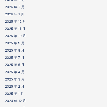
2026 年 2 月
2026 年 1 月
2025 年 12 月
2025 年 11 月
2025 年 10 月
2025 年 9 月
2025 年 8 月
2025 年 7 月
2025 年 5 月
2025 年 4 月
2025 年 3 月
2025 年 2 月
2025 年 1 月
2024 年 12 月