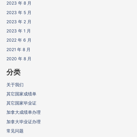
2023 年 8 月
2023 年 5 月
2023 年 2 月
2023 年 1 月
2022 年 6 月
2021 年 8 月
2020 年 8 月
分类
关于我们
其它国家成绩单
其它国家毕业证
加拿大成绩单办理
加拿大毕业证办理
常见问题