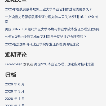
2025年在线完成慕尼黑工业大学毕业证制作过程需要多久？
一文读懂史丹福学院毕业证办理如何从丢失补发到打印生成全指
南
美国SUNY-ESF纽约州立大学环境与林业学院毕业证办理流程解析
如何在3天内快速完成伯克利音乐学院毕业证办理流程？
2025版芝加哥哥伦比亚学院毕业证办理的明智建议
近期评论
cerebrozen
发表在
美国NYU毕业证办理，加速应对挂科难题
归档
2026 年 6 月
2026 年 5 月
2026 年 4 月
2026 年 3 月