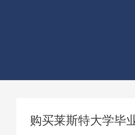
购买莱斯特大学毕