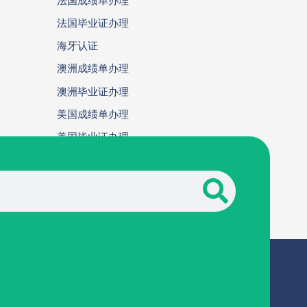
法国成绩单办理
法国毕业证办理
海牙认证
澳洲成绩单办理
澳洲毕业证办理
美国成绩单办理
美国毕业证办理
美国驾照办理
英国成绩单办理
英国毕业证办理