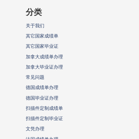
分类
关于我们
其它国家成绩单
其它国家毕业证
加拿大成绩单办理
加拿大毕业证办理
常见问题
德国成绩单办理
德国毕业证办理
扫描件定制成绩单
扫描件定制毕业证
文凭办理