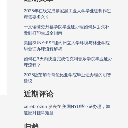
2025年在线完成慕尼黑工业大学毕业证制作过
程需要多久？
一文读懂史丹福学院毕业证办理如何从丢失补
发到打印生成全指南
美国SUNY-ESF纽约州立大学环境与林业学院
毕业证办理流程解析
如何在3天内快速完成伯克利音乐学院毕业证办
理流程？
2025版芝加哥哥伦比亚学院毕业证办理的明智
建议
近期评论
cerebrozen
发表在
美国NYU毕业证办理，加
速应对挂科难题
归档