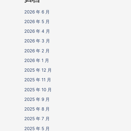
2026 年 6 月
2026 年 5 月
2026 年 4 月
2026 年 3 月
2026 年 2 月
2026 年 1 月
2025 年 12 月
2025 年 11 月
2025 年 10 月
2025 年 9 月
2025 年 8 月
2025 年 7 月
2025 年 5 月