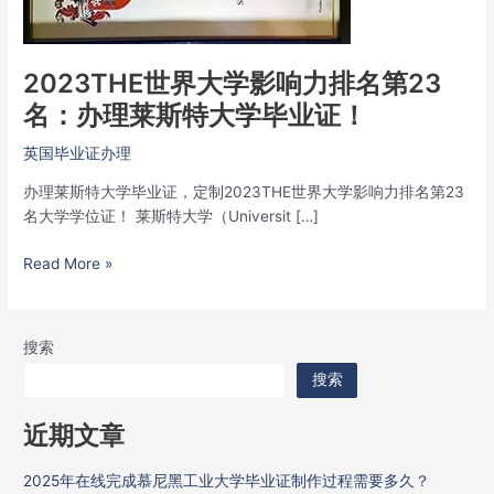
排
名
第
2023THE世界大学影响力排名第23
23
名：办理莱斯特大学毕业证！
名：
办
英国毕业证办理
理
莱
办理莱斯特大学毕业证，定制2023THE世界大学影响力排名第23
斯
名大学学位证！ 莱斯特大学（Universit […]
特
大
Read More »
学
毕
业
搜索
证！
搜索
近期文章
2025年在线完成慕尼黑工业大学毕业证制作过程需要多久？