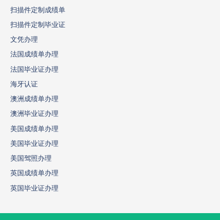
扫描件定制成绩单
扫描件定制毕业证
文凭办理
法国成绩单办理
法国毕业证办理
海牙认证
澳洲成绩单办理
澳洲毕业证办理
美国成绩单办理
美国毕业证办理
美国驾照办理
英国成绩单办理
英国毕业证办理