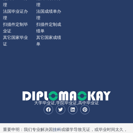
理
理
法国毕业证办
法国成绩单办
理
理
扫描件定制毕
扫描件定制成
业证
绩单
其它国家毕业
其它国家成绩
证
单
大学毕业证,学院毕业证,高中毕业证
F
T
L
P
a
w
i
i
c
i
n
n
e
t
k
t
b
t
e
e
重要申明：我们专业解决因
挂科
或辍学导致无证，或毕业时间太久，
o
e
d
r