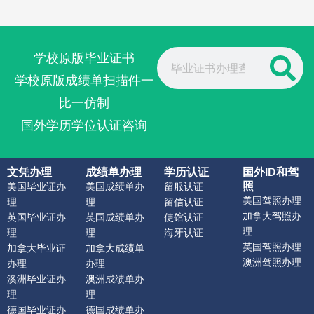
Search
学校原版毕业证书
学校原版成绩单扫描件一
比一仿制
国外学历学位认证咨询
文凭办理
成绩单办理
学历认证
国外ID和驾
照
美国毕业证办
美国成绩单办
留服认证
美国驾照办理
理
理
留信认证
加拿大驾照办
英国毕业证办
英国成绩单办
使馆认证
理
理
理
海牙认证
英国驾照办理
加拿大毕业证
加拿大成绩单
澳洲驾照办理
办理
办理
澳洲毕业证办
澳洲成绩单办
理
理
德国毕业证办
德国成绩单办