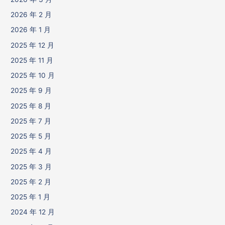
2026 年 2 月
2026 年 1 月
2025 年 12 月
2025 年 11 月
2025 年 10 月
2025 年 9 月
2025 年 8 月
2025 年 7 月
2025 年 5 月
2025 年 4 月
2025 年 3 月
2025 年 2 月
2025 年 1 月
2024 年 12 月