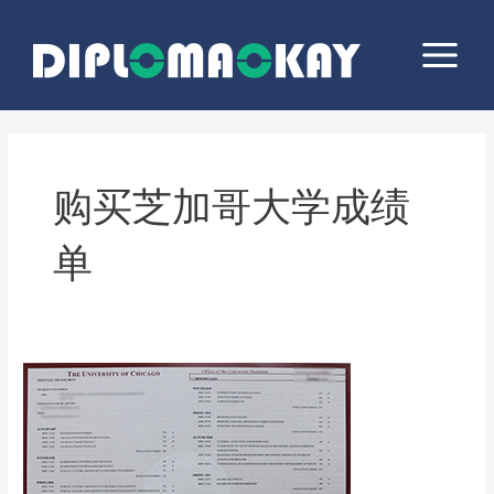
跳
Main
至
Menu
内
容
购买芝加哥大学成绩
单
3
分
钟
读
懂