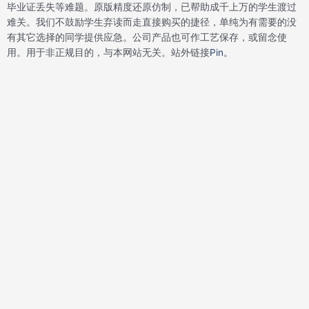
o
r
i
e
毕业证丢失等难题。原版精度还原仿制，已帮助成千上万的学生渡过
k
n
s
难关。我们不鼓励学生弃读而走直接购买的捷径，单纯为有需要的没
t
有其它选择的同学提供应急。公司产品也可作工艺保存，或留念使
用。用于非正规目的，与本网站无关。站外链接
Pin。