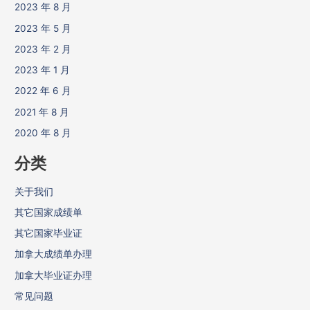
2023 年 8 月
2023 年 5 月
2023 年 2 月
2023 年 1 月
2022 年 6 月
2021 年 8 月
2020 年 8 月
分类
关于我们
其它国家成绩单
其它国家毕业证
加拿大成绩单办理
加拿大毕业证办理
常见问题