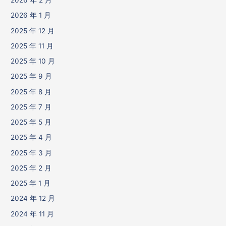
2026 年 2 月
2026 年 1 月
2025 年 12 月
2025 年 11 月
2025 年 10 月
2025 年 9 月
2025 年 8 月
2025 年 7 月
2025 年 5 月
2025 年 4 月
2025 年 3 月
2025 年 2 月
2025 年 1 月
2024 年 12 月
2024 年 11 月