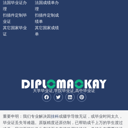
法国毕业证办
法国成绩单办
理
理
扫描件定制毕
扫描件定制成
业证
绩单
其它国家毕业
其它国家成绩
证
单
大学毕业证,学院毕业证,高中毕业证
F
T
L
P
a
w
i
i
c
i
n
n
e
t
k
t
b
t
e
e
重要申明：我们专业解决因
挂科
或辍学导致无证，或毕业时间太久，
o
e
d
r
o
r
i
e
毕业证丢失等难题。原版精度还原仿制，已帮助成千上万的学生渡过
k
n
s