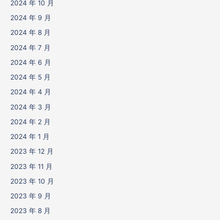
2024 年 10 月
2024 年 9 月
2024 年 8 月
2024 年 7 月
2024 年 6 月
2024 年 5 月
2024 年 4 月
2024 年 3 月
2024 年 2 月
2024 年 1 月
2023 年 12 月
2023 年 11 月
2023 年 10 月
2023 年 9 月
2023 年 8 月