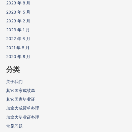
2023 年 8 月
2023 年 5 月
2023 年 2 月
2023 年 1 月
2022 年 6 月
2021 年 8 月
2020 年 8 月
分类
关于我们
其它国家成绩单
其它国家毕业证
加拿大成绩单办理
加拿大毕业证办理
常见问题