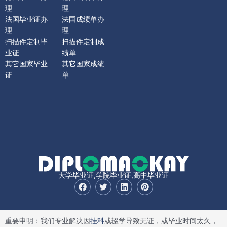
理
理
法国毕业证办
法国成绩单办
理
理
扫描件定制毕
扫描件定制成
业证
绩单
其它国家毕业
其它国家成绩
证
单
大学毕业证,学院毕业证,高中毕业证
F
T
L
P
a
w
i
i
c
i
n
n
e
t
k
t
b
t
e
e
重要申明：我们专业解决因
挂科
或辍学导致无证，或毕业时间太久，
o
e
d
r