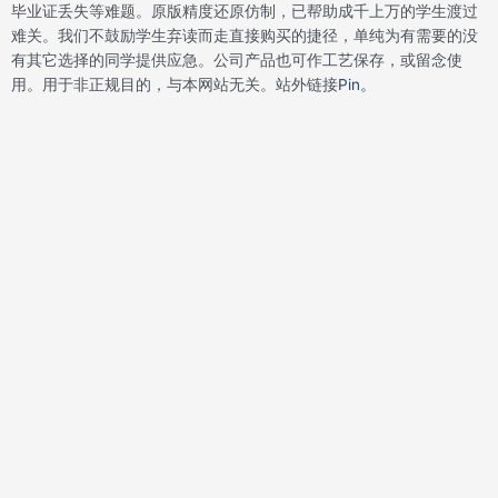
o
r
i
e
毕业证丢失等难题。原版精度还原仿制，已帮助成千上万的学生渡过
k
n
s
难关。我们不鼓励学生弃读而走直接购买的捷径，单纯为有需要的没
t
有其它选择的同学提供应急。公司产品也可作工艺保存，或留念使
用。用于非正规目的，与本网站无关。站外链接
Pin。