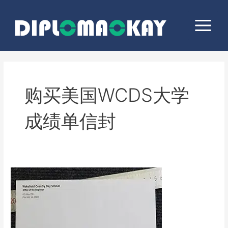
跳
Main
至
Menu
内
容
购买美国WCDS大学
成绩单信封
办
理
韦
克
菲