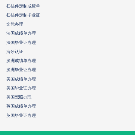
扫描件定制成绩单
扫描件定制毕业证
文凭办理
法国成绩单办理
法国毕业证办理
海牙认证
澳洲成绩单办理
澳洲毕业证办理
美国成绩单办理
美国毕业证办理
美国驾照办理
英国成绩单办理
英国毕业证办理