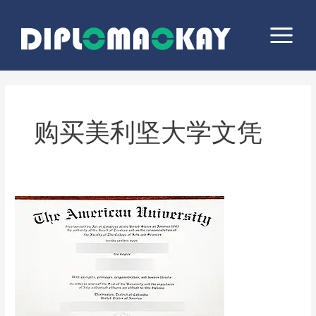
跳
Main
至
Menu
内
容
购买美利坚大学文凭
急
需
办
理
美
利
坚
大