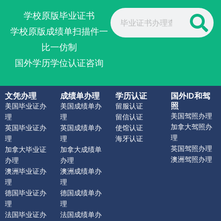
Search
学校原版毕业证书
学校原版成绩单扫描件一
比一仿制
国外学历学位认证咨询
文凭办理
成绩单办理
学历认证
国外ID和驾
照
美国毕业证办
美国成绩单办
留服认证
美国驾照办理
理
理
留信认证
加拿大驾照办
英国毕业证办
英国成绩单办
使馆认证
理
理
理
海牙认证
英国驾照办理
加拿大毕业证
加拿大成绩单
澳洲驾照办理
办理
办理
澳洲毕业证办
澳洲成绩单办
理
理
德国毕业证办
德国成绩单办
理
理
法国毕业证办
法国成绩单办