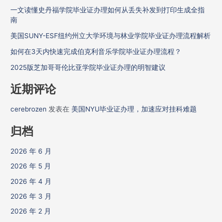
一文读懂史丹福学院毕业证办理如何从丢失补发到打印生成全指
南
美国SUNY-ESF纽约州立大学环境与林业学院毕业证办理流程解析
如何在3天内快速完成伯克利音乐学院毕业证办理流程？
2025版芝加哥哥伦比亚学院毕业证办理的明智建议
近期评论
cerebrozen
发表在
美国NYU毕业证办理，加速应对挂科难题
归档
2026 年 6 月
2026 年 5 月
2026 年 4 月
2026 年 3 月
2026 年 2 月