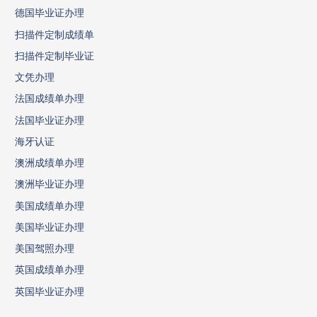
德国毕业证办理
扫描件定制成绩单
扫描件定制毕业证
文凭办理
法国成绩单办理
法国毕业证办理
海牙认证
澳洲成绩单办理
澳洲毕业证办理
美国成绩单办理
美国毕业证办理
美国驾照办理
英国成绩单办理
英国毕业证办理