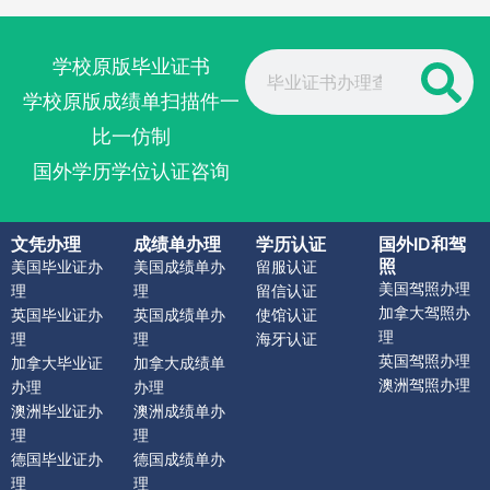
Search
学校原版毕业证书
学校原版成绩单扫描件一
比一仿制
国外学历学位认证咨询
文凭办理
成绩单办理
学历认证
国外ID和驾
照
美国毕业证办
美国成绩单办
留服认证
美国驾照办理
理
理
留信认证
加拿大驾照办
英国毕业证办
英国成绩单办
使馆认证
理
理
理
海牙认证
英国驾照办理
加拿大毕业证
加拿大成绩单
澳洲驾照办理
办理
办理
澳洲毕业证办
澳洲成绩单办
理
理
德国毕业证办
德国成绩单办
理
理