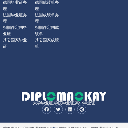
德国毕业证办
德国成绩单办
理
理
法国毕业证办
法国成绩单办
理
理
扫描件定制毕
扫描件定制成
业证
绩单
其它国家毕业
其它国家成绩
证
单
大学毕业证,学院毕业证,高中毕业证
F
T
L
P
a
w
i
i
c
i
n
n
e
t
k
t
b
t
e
e