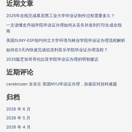
近期文章
2025年在线完成慕尼黑工业大学毕业证制作过程需要多久？
一文读懂史丹福学院毕业证办理如何从丢失补发到打印生成全指
南
美国SUNY-ESF纽约州立大学环境与林业学院毕业证办理流程解析
如何在3天内快速完成伯克利音乐学院毕业证办理流程？
2025版芝加哥哥伦比亚学院毕业证办理的明智建议
近期评论
cerebrozen
发表在
美国NYU毕业证办理，加速应对挂科难题
归档
2026 年 6 月
2026 年 5 月
2026 年 4 月