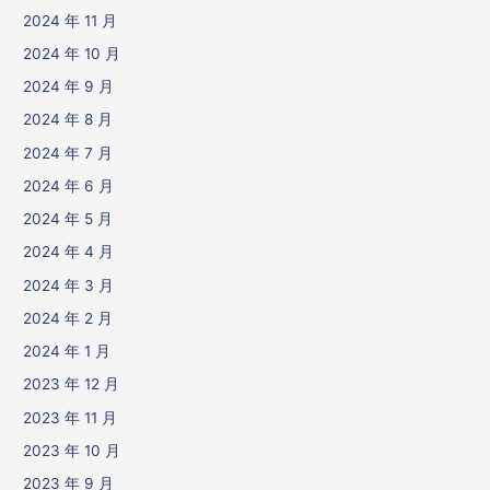
2024 年 11 月
2024 年 10 月
2024 年 9 月
2024 年 8 月
2024 年 7 月
2024 年 6 月
2024 年 5 月
2024 年 4 月
2024 年 3 月
2024 年 2 月
2024 年 1 月
2023 年 12 月
2023 年 11 月
2023 年 10 月
2023 年 9 月