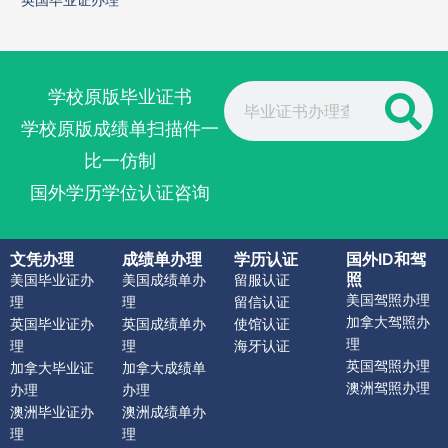
Search
学校原版毕业证书
学校原版成绩单扫描件一
比一仿制
国外学历学位认证咨询
文凭办理
成绩单办理
学历认证
国外ID和驾
照
美国毕业证办
美国成绩单办
留服认证
美国驾照办理
理
理
留信认证
加拿大驾照办
英国毕业证办
英国成绩单办
使馆认证
理
理
理
海牙认证
英国驾照办理
加拿大毕业证
加拿大成绩单
澳洲驾照办理
办理
办理
澳洲毕业证办
澳洲成绩单办
理
理