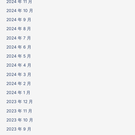
2024 年 11 月
2024 年 10 月
2024 年 9 月
2024 年 8 月
2024 年 7 月
2024 年 6 月
2024 年 5 月
2024 年 4 月
2024 年 3 月
2024 年 2 月
2024 年 1 月
2023 年 12 月
2023 年 11 月
2023 年 10 月
2023 年 9 月