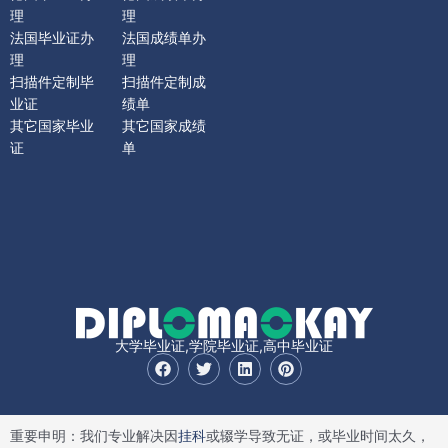
理
理
法国毕业证办
法国成绩单办
理
理
扫描件定制毕
扫描件定制成
业证
绩单
其它国家毕业
其它国家成绩
证
单
大学毕业证,学院毕业证,高中毕业证
F
T
L
P
a
w
i
i
c
i
n
n
e
t
k
t
b
t
e
e
重要申明：我们专业解决因
挂科
或辍学导致无证，或毕业时间太久，
o
e
d
r