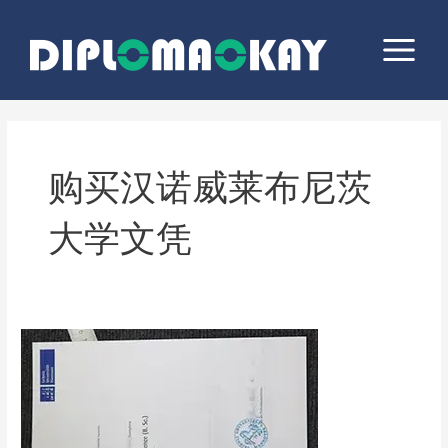
跳
Main
至
Menu
内
容
购买汉诺威莱布尼茨
大学文凭
US
News
世
界
大