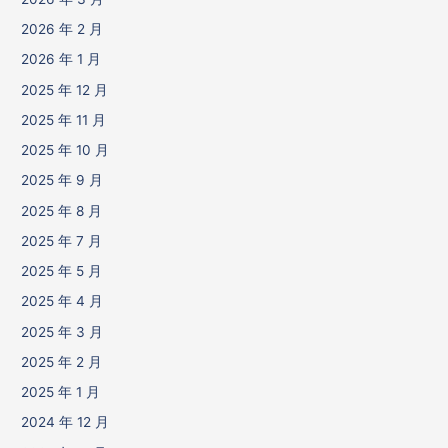
2026 年 2 月
2026 年 1 月
2025 年 12 月
2025 年 11 月
2025 年 10 月
2025 年 9 月
2025 年 8 月
2025 年 7 月
2025 年 5 月
2025 年 4 月
2025 年 3 月
2025 年 2 月
2025 年 1 月
2024 年 12 月