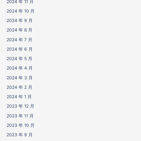
2024 年 11 月
2024 年 10 月
2024 年 9 月
2024 年 8 月
2024 年 7 月
2024 年 6 月
2024 年 5 月
2024 年 4 月
2024 年 3 月
2024 年 2 月
2024 年 1 月
2023 年 12 月
2023 年 11 月
2023 年 10 月
2023 年 9 月