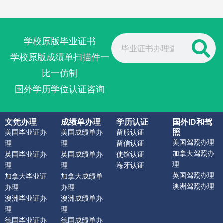
Search
学校原版毕业证书
学校原版成绩单扫描件一
比一仿制
国外学历学位认证咨询
文凭办理
成绩单办理
学历认证
国外ID和驾
照
美国毕业证办
美国成绩单办
留服认证
美国驾照办理
理
理
留信认证
加拿大驾照办
英国毕业证办
英国成绩单办
使馆认证
理
理
理
海牙认证
英国驾照办理
加拿大毕业证
加拿大成绩单
澳洲驾照办理
办理
办理
澳洲毕业证办
澳洲成绩单办
理
理
德国毕业证办
德国成绩单办