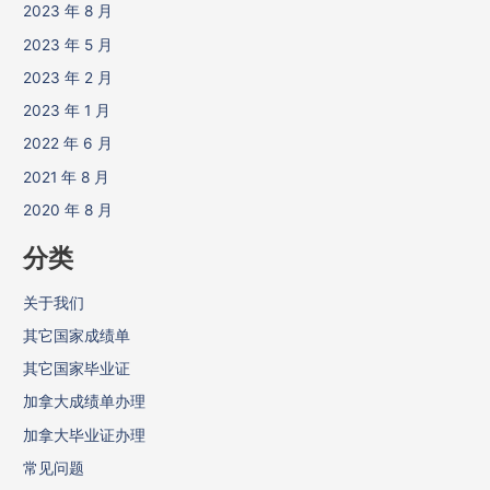
2023 年 8 月
2023 年 5 月
2023 年 2 月
2023 年 1 月
2022 年 6 月
2021 年 8 月
2020 年 8 月
分类
关于我们
其它国家成绩单
其它国家毕业证
加拿大成绩单办理
加拿大毕业证办理
常见问题