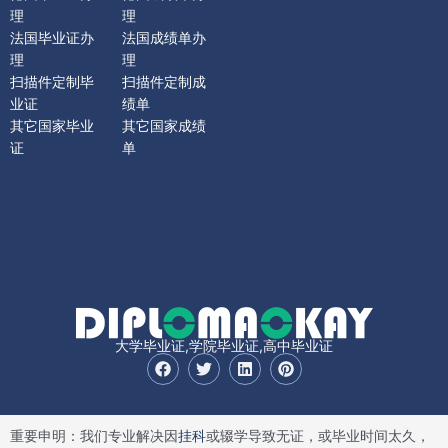
理
理
法国毕业证办
法国成绩单办
理
理
扫描件定制毕
扫描件定制成
业证
绩单
其它国家毕业
其它国家成绩
证
单
大学毕业证,学院毕业证,高中毕业证
F
T
L
P
a
w
i
i
c
i
n
n
e
t
k
t
b
t
e
e
重要申明：我们专业解决因
挂科
或辍学导致无证，或毕业时间太久，
o
e
d
r