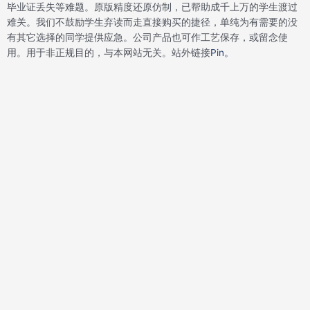
o
r
i
e
毕业证丢失等难题。原版精度还原仿制，已帮助成千上万的学生渡过
k
n
s
难关。我们不鼓励学生弃读而走直接购买的捷径，单纯为有需要的没
t
有其它选择的同学提供应急。公司产品也可作工艺保存，或留念使
用。用于非正规目的，与本网站无关。站外链接
Pin。