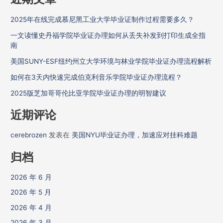
2025年在线完成慕尼黑工业大学毕业证制作过程需要多久？
一文读懂史丹福学院毕业证办理如何从丢失补发到打印生成全指
南
美国SUNY-ESF纽约州立大学环境与林业学院毕业证办理流程解析
如何在3天内快速完成伯克利音乐学院毕业证办理流程？
2025版芝加哥哥伦比亚学院毕业证办理的明智建议
近期评论
cerebrozen
发表在
美国NYU毕业证办理，加速应对挂科难题
归档
2026 年 6 月
2026 年 5 月
2026 年 4 月
2026 年 3 月