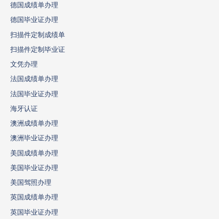
德国成绩单办理
德国毕业证办理
扫描件定制成绩单
扫描件定制毕业证
文凭办理
法国成绩单办理
法国毕业证办理
海牙认证
澳洲成绩单办理
澳洲毕业证办理
美国成绩单办理
美国毕业证办理
美国驾照办理
英国成绩单办理
英国毕业证办理