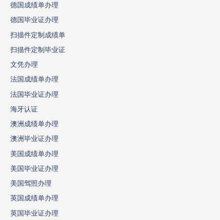
德国成绩单办理
德国毕业证办理
扫描件定制成绩单
扫描件定制毕业证
文凭办理
法国成绩单办理
法国毕业证办理
海牙认证
澳洲成绩单办理
澳洲毕业证办理
美国成绩单办理
美国毕业证办理
美国驾照办理
英国成绩单办理
英国毕业证办理