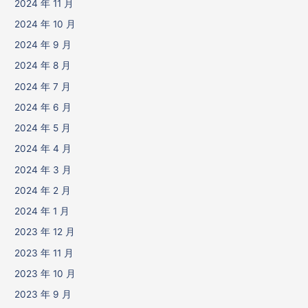
2024 年 11 月
2024 年 10 月
2024 年 9 月
2024 年 8 月
2024 年 7 月
2024 年 6 月
2024 年 5 月
2024 年 4 月
2024 年 3 月
2024 年 2 月
2024 年 1 月
2023 年 12 月
2023 年 11 月
2023 年 10 月
2023 年 9 月