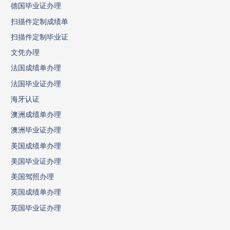
德国毕业证办理
扫描件定制成绩单
扫描件定制毕业证
文凭办理
法国成绩单办理
法国毕业证办理
海牙认证
澳洲成绩单办理
澳洲毕业证办理
美国成绩单办理
美国毕业证办理
美国驾照办理
英国成绩单办理
英国毕业证办理