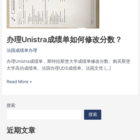
单
如
何
修
改
分
办理Unistra成绩单如何修改分数？
数？
法国成绩单办理
办理Unistra成绩单，斯特拉斯堡大学成绩单修改分数。购买斯堡
大学高仿成绩单。法国办理UDS成绩单。法国文凭 […]
Read More »
搜索
搜索
近期文章