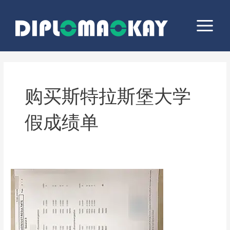
跳
Main
至
Menu
内
容
购买斯特拉斯堡大学
假成绩单
办
理
Unistra
成
绩