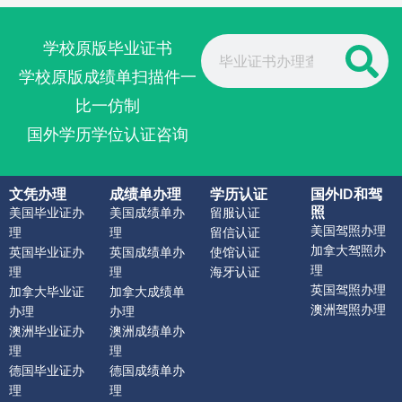
Search
学校原版毕业证书
学校原版成绩单扫描件一
比一仿制
国外学历学位认证咨询
文凭办理
成绩单办理
学历认证
国外ID和驾
照
美国毕业证办
美国成绩单办
留服认证
美国驾照办理
理
理
留信认证
加拿大驾照办
英国毕业证办
英国成绩单办
使馆认证
理
理
理
海牙认证
英国驾照办理
加拿大毕业证
加拿大成绩单
澳洲驾照办理
办理
办理
澳洲毕业证办
澳洲成绩单办
理
理
德国毕业证办
德国成绩单办
理
理