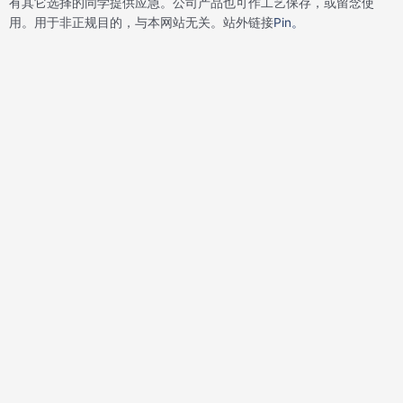
有其它选择的同学提供应急。公司产品也可作工艺保存，或留念使
用。用于非正规目的，与本网站无关。站外链接
Pin。