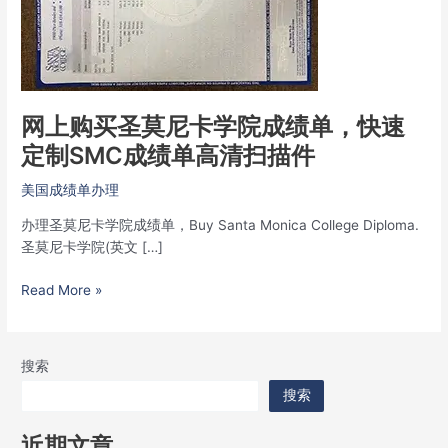
莫
尼
卡
学
院
成
网上购买圣莫尼卡学院成绩单，快速
绩
定制SMC成绩单高清扫描件
单，
快
美国成绩单办理
速
定
办理圣莫尼卡学院成绩单，Buy Santa Monica College Diploma.
制
圣莫尼卡学院(英文 […]
SMC
成
Read More »
绩
单
高
搜索
清
搜索
扫
描
近期文章
件