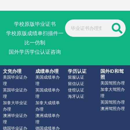
Search
学校原版毕业证书
学校原版成绩单扫描件一
比一仿制
国外学历学位认证咨询
文凭办理
成绩单办理
学历认证
国外ID和驾
照
美国毕业证办
美国成绩单办
留服认证
美国驾照办理
理
理
留信认证
加拿大驾照办
英国毕业证办
英国成绩单办
使馆认证
理
理
理
海牙认证
英国驾照办理
加拿大毕业证
加拿大成绩单
澳洲驾照办理
办理
办理
澳洲毕业证办
澳洲成绩单办
理
理
德国毕业证办
德国成绩单办