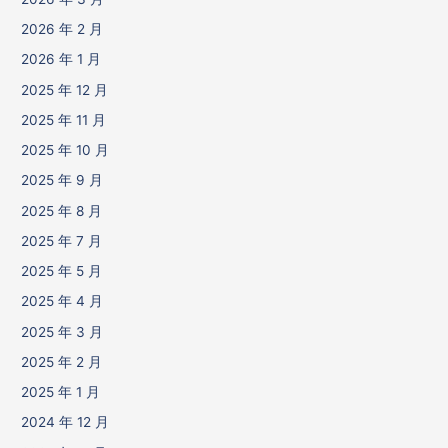
2026 年 2 月
2026 年 1 月
2025 年 12 月
2025 年 11 月
2025 年 10 月
2025 年 9 月
2025 年 8 月
2025 年 7 月
2025 年 5 月
2025 年 4 月
2025 年 3 月
2025 年 2 月
2025 年 1 月
2024 年 12 月