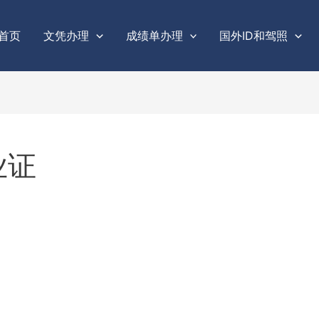
首页
文凭办理
成绩单办理
国外ID和驾照
业证