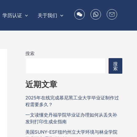
学历认证
关于我们
搜索
搜
索
近期文章
2025年在线完成慕尼黑工业大学毕业证制作过
程需要多久？
一文读懂史丹福学院毕业证办理如何从丢失补
发到打印生成全指南
美国SUNY-ESF纽约州立大学环境与林业学院