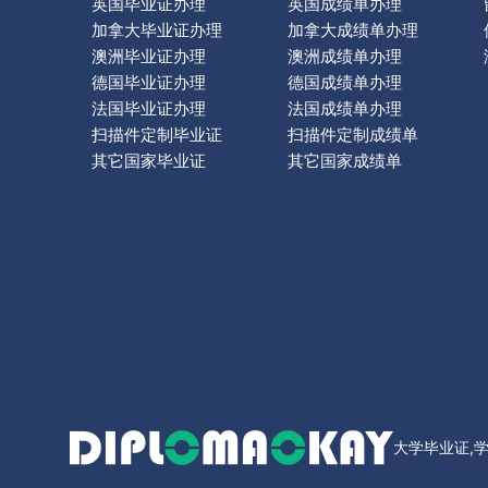
英国毕业证办理
英国成绩单办理
加拿大毕业证办理
加拿大成绩单办理
澳洲毕业证办理
澳洲成绩单办理
德国毕业证办理
德国成绩单办理
法国毕业证办理
法国成绩单办理
扫描件定制毕业证
扫描件定制成绩单
其它国家毕业证
其它国家成绩单
大学毕业证,