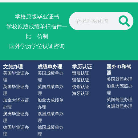
Search
学校原版毕业证书
学校原版成绩单扫描件一
比一仿制
国外学历学位认证咨询
文凭办理
成绩单办理
学历认证
国外ID和驾
照
美国毕业证办
美国成绩单办
留服认证
美国驾照办理
理
理
留信认证
加拿大驾照办
英国毕业证办
英国成绩单办
使馆认证
理
理
理
海牙认证
英国驾照办理
加拿大毕业证
加拿大成绩单
澳洲驾照办理
办理
办理
澳洲毕业证办
澳洲成绩单办
理
理
德国毕业证办
德国成绩单办
理
理