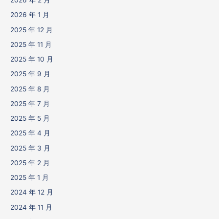
2026 年 2 月
2026 年 1 月
2025 年 12 月
2025 年 11 月
2025 年 10 月
2025 年 9 月
2025 年 8 月
2025 年 7 月
2025 年 5 月
2025 年 4 月
2025 年 3 月
2025 年 2 月
2025 年 1 月
2024 年 12 月
2024 年 11 月