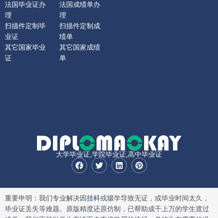
法国毕业证办
法国成绩单办
理
理
扫描件定制毕
扫描件定制成
业证
绩单
其它国家毕业
其它国家成绩
证
单
大学毕业证,学院毕业证,高中毕业证
F
T
L
P
a
w
i
i
c
i
n
n
e
t
k
t
b
t
e
e
重要申明：我们专业解决因
挂科
或辍学导致无证，或毕业时间太久，
o
e
d
r
o
r
i
e
毕业证丢失等难题。原版精度还原仿制，已帮助成千上万的学生渡过
k
n
s