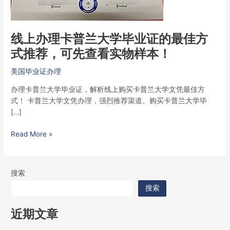
学
毕
业
线上办理卡普兰大学毕业证的最佳方
证
式推荐，可先查看实物样本！
的
最
美国毕业证办理
佳
方
办理卡普兰大学毕业证，解析线上购买卡普兰大学文凭最佳方
式
式！ 卡普兰大学文凭办理，强烈推荐渠道。购买卡普兰大学毕
推
[…]
荐，
可
Read More »
先
查
看
搜索
实
搜索
物
样
近期文章
本！