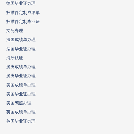
德国毕业证办理
扫描件定制成绩单
扫描件定制毕业证
文凭办理
法国成绩单办理
法国毕业证办理
海牙认证
澳洲成绩单办理
澳洲毕业证办理
美国成绩单办理
美国毕业证办理
美国驾照办理
英国成绩单办理
英国毕业证办理