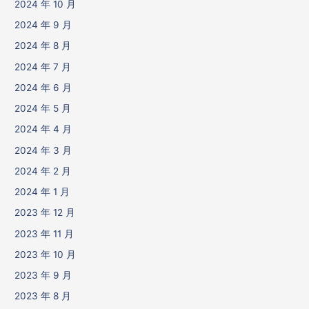
2024 年 10 月
2024 年 9 月
2024 年 8 月
2024 年 7 月
2024 年 6 月
2024 年 5 月
2024 年 4 月
2024 年 3 月
2024 年 2 月
2024 年 1 月
2023 年 12 月
2023 年 11 月
2023 年 10 月
2023 年 9 月
2023 年 8 月