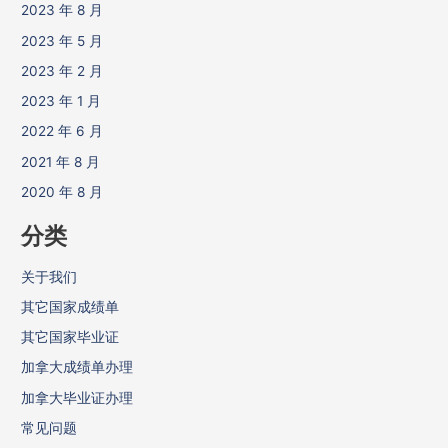
2023 年 8 月
2023 年 5 月
2023 年 2 月
2023 年 1 月
2022 年 6 月
2021 年 8 月
2020 年 8 月
分类
关于我们
其它国家成绩单
其它国家毕业证
加拿大成绩单办理
加拿大毕业证办理
常见问题