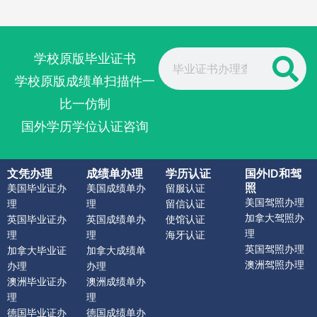
Search
学校原版毕业证书
学校原版成绩单扫描件一
比一仿制
国外学历学位认证咨询
文凭办理
成绩单办理
学历认证
国外ID和驾
照
美国毕业证办
美国成绩单办
留服认证
美国驾照办理
理
理
留信认证
加拿大驾照办
英国毕业证办
英国成绩单办
使馆认证
理
理
理
海牙认证
英国驾照办理
加拿大毕业证
加拿大成绩单
澳洲驾照办理
办理
办理
澳洲毕业证办
澳洲成绩单办
理
理
德国毕业证办
德国成绩单办