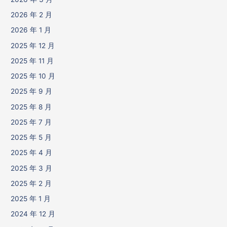
2026 年 2 月
2026 年 1 月
2025 年 12 月
2025 年 11 月
2025 年 10 月
2025 年 9 月
2025 年 8 月
2025 年 7 月
2025 年 5 月
2025 年 4 月
2025 年 3 月
2025 年 2 月
2025 年 1 月
2024 年 12 月