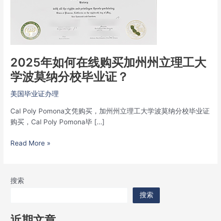
线
购
买
加
州
州
2025年如何在线购买加州州立理工大
立
学波莫纳分校毕业证？
理
工
美国毕业证办理
大
学
Cal Poly Pomona文凭购买，加州州立理工大学波莫纳分校毕业证
波
购买，Cal Poly Pomona毕 […]
莫
纳
Read More »
分
校
毕
搜索
业
搜索
证？
近期文章