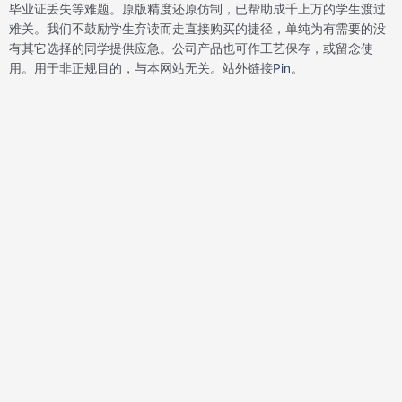
o
r
i
e
毕业证丢失等难题。原版精度还原仿制，已帮助成千上万的学生渡过
k
n
s
难关。我们不鼓励学生弃读而走直接购买的捷径，单纯为有需要的没
t
有其它选择的同学提供应急。公司产品也可作工艺保存，或留念使
用。用于非正规目的，与本网站无关。站外链接
Pin。