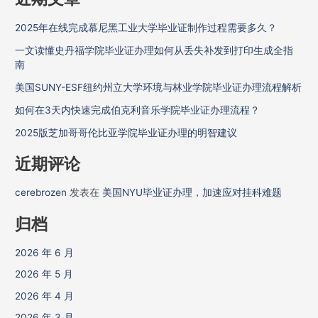
2025年在线完成慕尼黑工业大学毕业证制作过程需要多久？
一文读懂史丹福学院毕业证办理如何从丢失补发到打印生成全指
南
美国SUNY-ESF纽约州立大学环境与林业学院毕业证办理流程解析
如何在3天内快速完成伯克利音乐学院毕业证办理流程？
2025版芝加哥哥伦比亚学院毕业证办理的明智建议
近期评论
cerebrozen
发表在
美国NYU毕业证办理，加速应对挂科难题
归档
2026 年 6 月
2026 年 5 月
2026 年 4 月
2026 年 3 月