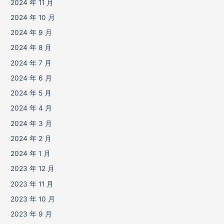
2024 年 11 月
2024 年 10 月
2024 年 9 月
2024 年 8 月
2024 年 7 月
2024 年 6 月
2024 年 5 月
2024 年 4 月
2024 年 3 月
2024 年 2 月
2024 年 1 月
2023 年 12 月
2023 年 11 月
2023 年 10 月
2023 年 9 月