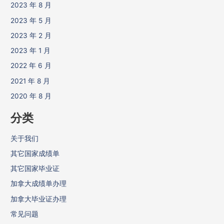
2023 年 8 月
2023 年 5 月
2023 年 2 月
2023 年 1 月
2022 年 6 月
2021 年 8 月
2020 年 8 月
分类
关于我们
其它国家成绩单
其它国家毕业证
加拿大成绩单办理
加拿大毕业证办理
常见问题