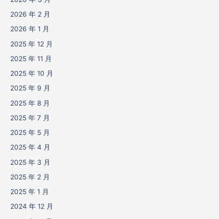
2026 年 2 月
2026 年 1 月
2025 年 12 月
2025 年 11 月
2025 年 10 月
2025 年 9 月
2025 年 8 月
2025 年 7 月
2025 年 5 月
2025 年 4 月
2025 年 3 月
2025 年 2 月
2025 年 1 月
2024 年 12 月