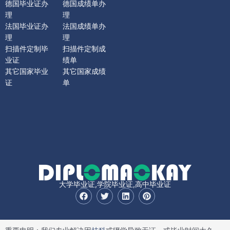
德国毕业证办
德国成绩单办
理
理
法国毕业证办
法国成绩单办
理
理
扫描件定制毕
扫描件定制成
业证
绩单
其它国家毕业
其它国家成绩
证
单
大学毕业证,学院毕业证,高中毕业证
F
T
L
P
a
w
i
i
c
i
n
n
e
t
k
t
b
t
e
e