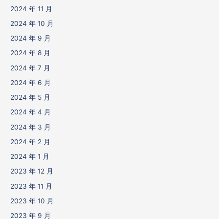
2024 年 11 月
2024 年 10 月
2024 年 9 月
2024 年 8 月
2024 年 7 月
2024 年 6 月
2024 年 5 月
2024 年 4 月
2024 年 3 月
2024 年 2 月
2024 年 1 月
2023 年 12 月
2023 年 11 月
2023 年 10 月
2023 年 9 月