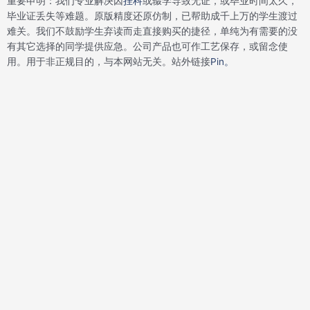
重要申明：我们专业解决因
挂科
或辍学导致无证，或毕业时间太久，
o
e
d
r
o
r
i
e
毕业证丢失等难题。原版精度还原仿制，已帮助成千上万的学生渡过
k
n
s
难关。我们不鼓励学生弃读而走直接购买的捷径，单纯为有需要的没
t
有其它选择的同学提供应急。公司产品也可作工艺保存，或留念使
用。用于非正规目的，与本网站无关。站外链接
Pin。