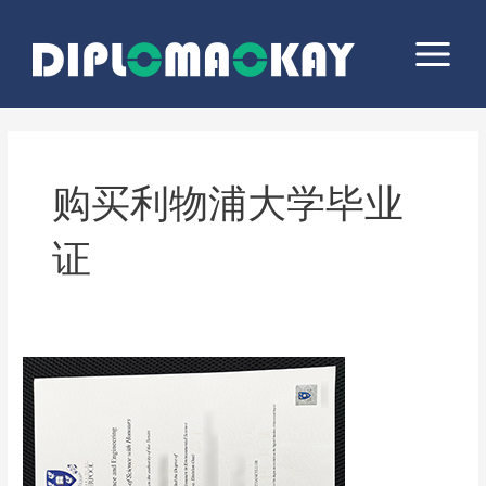
跳
Main
至
Menu
内
容
购买利物浦大学毕业
证
探
寻
购
买
利