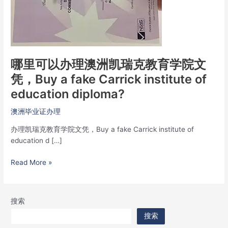
理
澳
洲
凯
瑞
克
哪里可以办理澳洲凯瑞克教育学院文
教
凭，Buy a fake Carrick institute of
育
学
education diploma?
院
澳洲毕业证办理
文
凭，
办理凯瑞克教育学院文凭，Buy a fake Carrick institute of
Buy
education d […]
a
fake
Read More »
Carrick
institute
of
搜索
education
diploma?
搜索