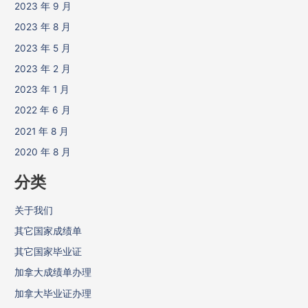
2023 年 9 月
2023 年 8 月
2023 年 5 月
2023 年 2 月
2023 年 1 月
2022 年 6 月
2021 年 8 月
2020 年 8 月
分类
关于我们
其它国家成绩单
其它国家毕业证
加拿大成绩单办理
加拿大毕业证办理