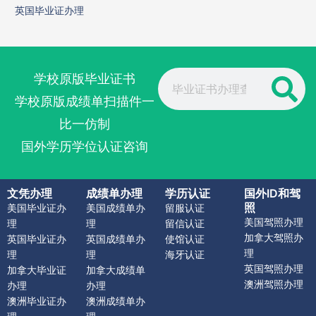
英国毕业证办理
Search
学校原版毕业证书
学校原版成绩单扫描件一
比一仿制
国外学历学位认证咨询
文凭办理
成绩单办理
学历认证
国外ID和驾
照
美国毕业证办
美国成绩单办
留服认证
美国驾照办理
理
理
留信认证
加拿大驾照办
英国毕业证办
英国成绩单办
使馆认证
理
理
理
海牙认证
英国驾照办理
加拿大毕业证
加拿大成绩单
澳洲驾照办理
办理
办理
澳洲毕业证办
澳洲成绩单办