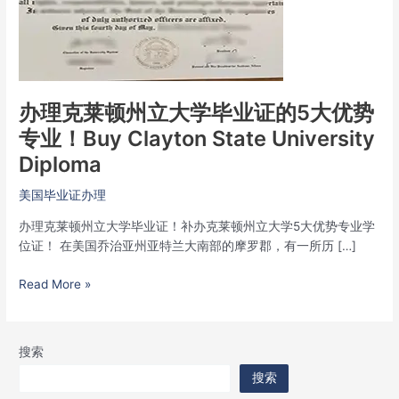
州
立
大
学
毕
业
办理克莱顿州立大学毕业证的5大优势
证
专业！Buy Clayton State University
的
5
Diploma
大
美国毕业证办理
优
势
办理克莱顿州立大学毕业证！补办克莱顿州立大学5大优势专业学
专
位证！ 在美国乔治亚州亚特兰大南部的摩罗郡，有一所历 […]
业！
Buy
Read More »
Clayton
State
University
搜索
Diploma
搜索