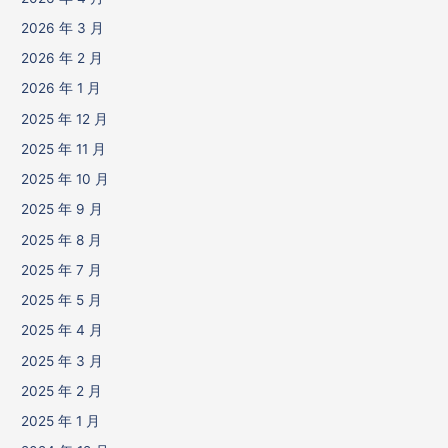
2026 年 3 月
2026 年 2 月
2026 年 1 月
2025 年 12 月
2025 年 11 月
2025 年 10 月
2025 年 9 月
2025 年 8 月
2025 年 7 月
2025 年 5 月
2025 年 4 月
2025 年 3 月
2025 年 2 月
2025 年 1 月