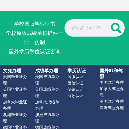
Search
学校原版毕业证书
学校原版成绩单扫描件一
比一仿制
国外学历学位认证咨询
文凭办理
成绩单办理
学历认证
国外ID和驾
照
美国毕业证办
美国成绩单办
留服认证
美国驾照办理
理
理
留信认证
加拿大驾照办
英国毕业证办
英国成绩单办
使馆认证
理
理
理
海牙认证
英国驾照办理
加拿大毕业证
加拿大成绩单
澳洲驾照办理
办理
办理
澳洲毕业证办
澳洲成绩单办
理
理
德国毕业证办
德国成绩单办