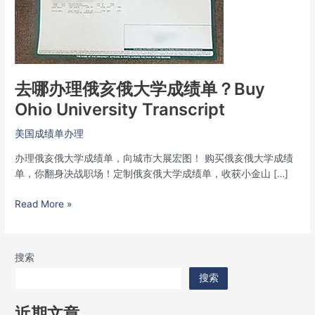
亥
俄
大
学
成
绩
去哪办理俄亥俄大学成绩单？Buy
单？
Ohio University Transcript
Buy
Ohio
美国成绩单办理
University
Transcript
办理俄亥俄大学成绩单，向城市大展宏图！ 购买俄亥俄大学成绩
单，你翻身决战职场！定制俄亥俄大学成绩单，收获小金山 […]
Read More »
搜索
搜索
近期文章