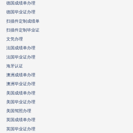
德国成绩单办理
德国毕业证办理
扫描件定制成绩单
扫描件定制毕业证
文凭办理
法国成绩单办理
法国毕业证办理
海牙认证
澳洲成绩单办理
澳洲毕业证办理
美国成绩单办理
美国毕业证办理
美国驾照办理
英国成绩单办理
英国毕业证办理