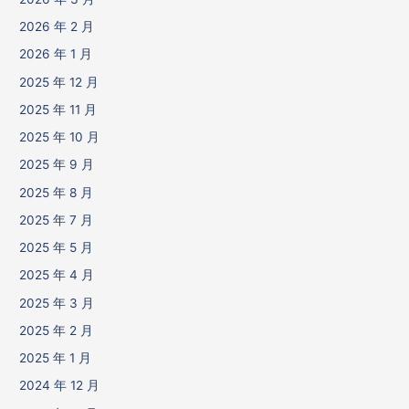
2026 年 2 月
2026 年 1 月
2025 年 12 月
2025 年 11 月
2025 年 10 月
2025 年 9 月
2025 年 8 月
2025 年 7 月
2025 年 5 月
2025 年 4 月
2025 年 3 月
2025 年 2 月
2025 年 1 月
2024 年 12 月