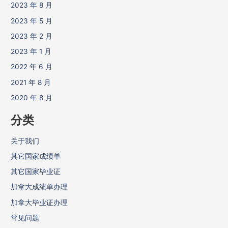
2023 年 8 月
2023 年 5 月
2023 年 2 月
2023 年 1 月
2022 年 6 月
2021 年 8 月
2020 年 8 月
分类
关于我们
其它国家成绩单
其它国家毕业证
加拿大成绩单办理
加拿大毕业证办理
常见问题