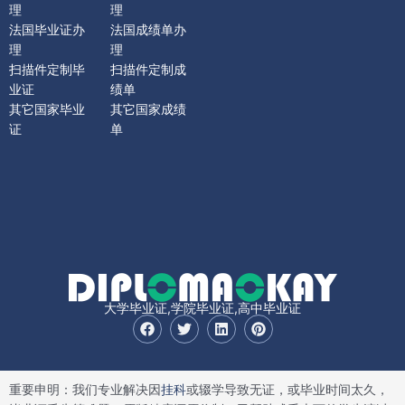
理
理
法国毕业证办
法国成绩单办
理
理
扫描件定制毕
扫描件定制成
业证
绩单
其它国家毕业
其它国家成绩
证
单
大学毕业证,学院毕业证,高中毕业证
F
T
L
P
a
w
i
i
c
i
n
n
e
t
k
t
b
t
e
e
重要申明：我们专业解决因
挂科
或辍学导致无证，或毕业时间太久，
o
e
d
r