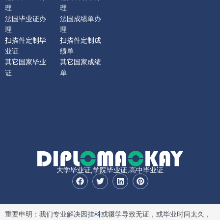
理
理
法国毕业证办
法国成绩单办
理
理
扫描件定制毕
扫描件定制成
业证
绩单
其它国家毕业
其它国家成绩
证
单
大学毕业证,学院毕业证,高中毕业证
F
T
L
P
a
w
i
i
c
i
n
n
e
t
k
t
b
t
e
e
重要申明：我们专业解决因
挂科
或辍学导致无证，或毕业时间太久，
o
e
d
r