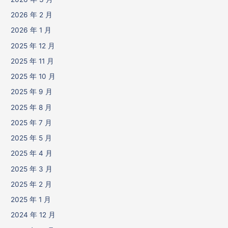
2026 年 2 月
2026 年 1 月
2025 年 12 月
2025 年 11 月
2025 年 10 月
2025 年 9 月
2025 年 8 月
2025 年 7 月
2025 年 5 月
2025 年 4 月
2025 年 3 月
2025 年 2 月
2025 年 1 月
2024 年 12 月