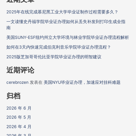
2025年在线完成慕尼黑工业大学毕业证制作过程需要多久？
一文读懂史丹福学院毕业证办理如何从丢失补发到打印生成全指
南
美国SUNY-ESF纽约州立大学环境与林业学院毕业证办理流程解析
如何在3天内快速完成伯克利音乐学院毕业证办理流程？
2025版芝加哥哥伦比亚学院毕业证办理的明智建议
近期评论
cerebrozen
发表在
美国NYU毕业证办理，加速应对挂科难题
归档
2026 年 6 月
2026 年 5 月
2026 年 4 月
2026 年 3 月