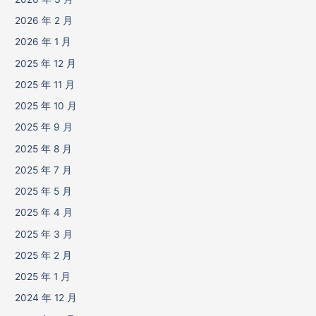
2026 年 2 月
2026 年 1 月
2025 年 12 月
2025 年 11 月
2025 年 10 月
2025 年 9 月
2025 年 8 月
2025 年 7 月
2025 年 5 月
2025 年 4 月
2025 年 3 月
2025 年 2 月
2025 年 1 月
2024 年 12 月