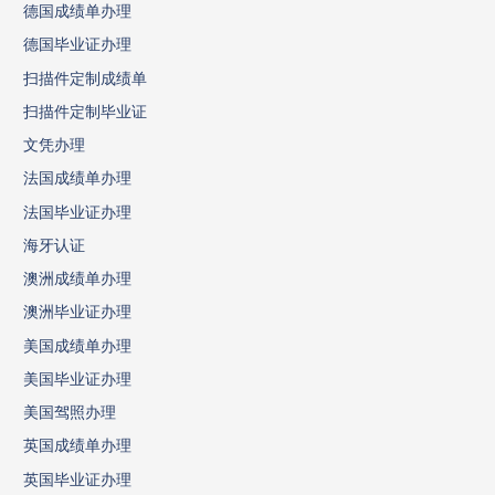
德国成绩单办理
德国毕业证办理
扫描件定制成绩单
扫描件定制毕业证
文凭办理
法国成绩单办理
法国毕业证办理
海牙认证
澳洲成绩单办理
澳洲毕业证办理
美国成绩单办理
美国毕业证办理
美国驾照办理
英国成绩单办理
英国毕业证办理