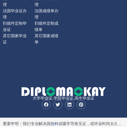
理
理
法国毕业证办
法国成绩单办
理
理
扫描件定制毕
扫描件定制成
业证
绩单
其它国家毕业
其它国家成绩
证
单
大学毕业证,学院毕业证,高中毕业证
F
T
L
P
a
w
i
i
c
i
n
n
e
t
k
t
b
t
e
e
重要申明：我们专业解决因
挂科
或辍学导致无证，或毕业时间太久，
o
e
d
r