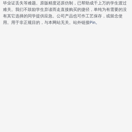
o
r
i
e
毕业证丢失等难题。原版精度还原仿制，已帮助成千上万的学生渡过
k
n
s
难关。我们不鼓励学生弃读而走直接购买的捷径，单纯为有需要的没
t
有其它选择的同学提供应急。公司产品也可作工艺保存，或留念使
用。用于非正规目的，与本网站无关。站外链接
Pin。