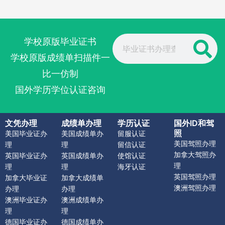
Search
学校原版毕业证书
学校原版成绩单扫描件一
比一仿制
国外学历学位认证咨询
文凭办理
成绩单办理
学历认证
国外ID和驾
照
美国毕业证办
美国成绩单办
留服认证
美国驾照办理
理
理
留信认证
加拿大驾照办
英国毕业证办
英国成绩单办
使馆认证
理
理
理
海牙认证
英国驾照办理
加拿大毕业证
加拿大成绩单
澳洲驾照办理
办理
办理
澳洲毕业证办
澳洲成绩单办
理
理
德国毕业证办
德国成绩单办