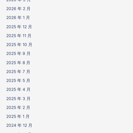
2026 年 2 月
2026 年 1 月
2025 年 12 月
2025 年 11 月
2025 年 10 月
2025 年 9 月
2025 年 8 月
2025 年 7 月
2025 年 5 月
2025 年 4 月
2025 年 3 月
2025 年 2 月
2025 年 1 月
2024 年 12 月