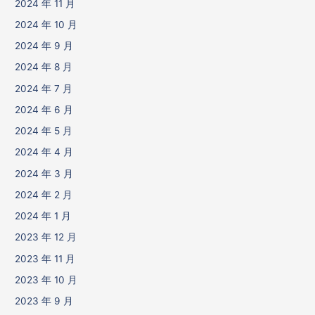
2024 年 11 月
2024 年 10 月
2024 年 9 月
2024 年 8 月
2024 年 7 月
2024 年 6 月
2024 年 5 月
2024 年 4 月
2024 年 3 月
2024 年 2 月
2024 年 1 月
2023 年 12 月
2023 年 11 月
2023 年 10 月
2023 年 9 月