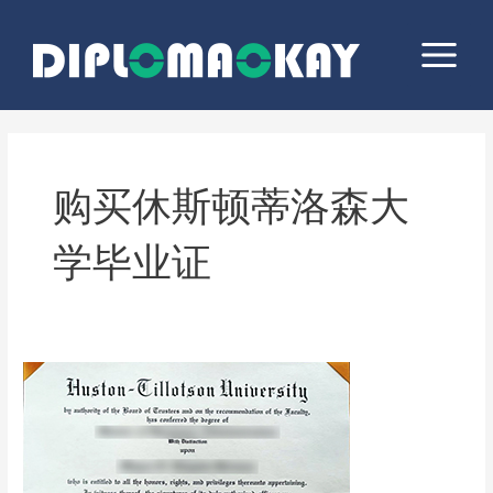
跳
Main
至
Menu
内
容
购买休斯顿蒂洛森大
学毕业证
2026
年
在
线
购