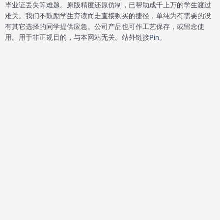
o
r
i
e
毕业证丢失等难题。原版精度还原仿制，已帮助成千上万的学生渡过
k
n
s
难关。我们不鼓励学生弃读而走直接购买的捷径，单纯为有需要的没
t
有其它选择的同学提供应急。公司产品也可作工艺保存，或留念使
用。用于非正规目的，与本网站无关。站外链接
Pin。