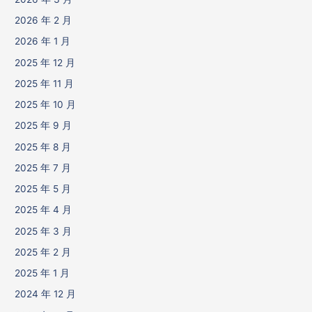
2026 年 2 月
2026 年 1 月
2025 年 12 月
2025 年 11 月
2025 年 10 月
2025 年 9 月
2025 年 8 月
2025 年 7 月
2025 年 5 月
2025 年 4 月
2025 年 3 月
2025 年 2 月
2025 年 1 月
2024 年 12 月