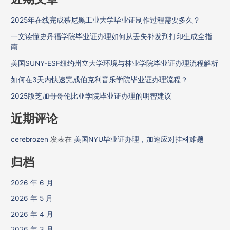
2025年在线完成慕尼黑工业大学毕业证制作过程需要多久？
一文读懂史丹福学院毕业证办理如何从丢失补发到打印生成全指
南
美国SUNY-ESF纽约州立大学环境与林业学院毕业证办理流程解析
如何在3天内快速完成伯克利音乐学院毕业证办理流程？
2025版芝加哥哥伦比亚学院毕业证办理的明智建议
近期评论
cerebrozen
发表在
美国NYU毕业证办理，加速应对挂科难题
归档
2026 年 6 月
2026 年 5 月
2026 年 4 月
2026 年 3 月