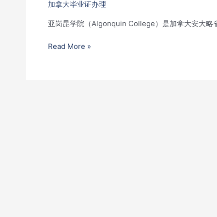
加拿大毕业证办理
院
毕
亚岗昆学院（Algonquin College）是加拿大安
业
证
Read More »
办
理,
在
线
购
买
Algonquin
学
院
文
凭