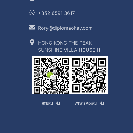
+852 6591 3617
Rory@diplomaokay.com
HONG KONG THE PEAK
SUNSHINE VILLA HOUSE H
微信扫一扫
WhatsApp扫一扫