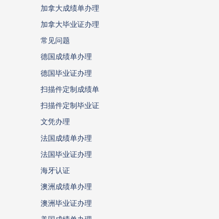
加拿大成绩单办理
加拿大毕业证办理
常见问题
德国成绩单办理
德国毕业证办理
扫描件定制成绩单
扫描件定制毕业证
文凭办理
法国成绩单办理
法国毕业证办理
海牙认证
澳洲成绩单办理
澳洲毕业证办理