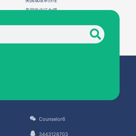
美国成绩单办理
美国毕业证办理
美国驾照办理
英国成绩单办理
英国毕业证办理
Counselor6
3443128703