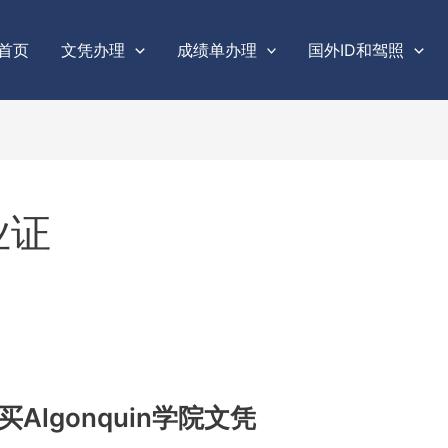
首页
文凭办理
成绩单办理
国外ID和驾照
业证
lgonquin学院文凭