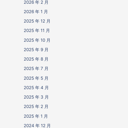
2026 年 2 月
2026 年 1 月
2025 年 12 月
2025 年 11 月
2025 年 10 月
2025 年 9 月
2025 年 8 月
2025 年 7 月
2025 年 5 月
2025 年 4 月
2025 年 3 月
2025 年 2 月
2025 年 1 月
2024 年 12 月