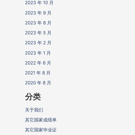
2023 年 10 月
2023 年 9 月
2023 年 8 月
2023 年 5 月
2023 年 2 月
2023 年 1 月
2022 年 6 月
2021 年 8 月
2020 年 8 月
分类
关于我们
其它国家成绩单
其它国家毕业证