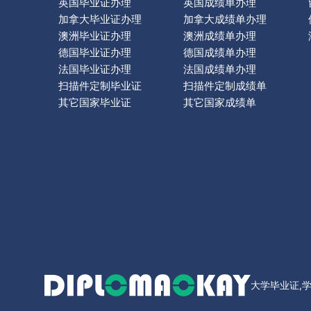
英国毕业证办理
英国成绩单办理
加拿大毕业证办理
加拿大成绩单办理
澳洲毕业证办理
澳洲成绩单办理
德国毕业证办理
德国成绩单办理
法国毕业证办理
法国成绩单办理
扫描件定制毕业证
扫描件定制成绩单
其它国家毕业证
其它国家成绩单
大学毕业证,