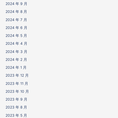
2024 年 9 月
2024 年 8 月
2024 年 7 月
2024 年 6 月
2024 年 5 月
2024 年 4 月
2024 年 3 月
2024 年 2 月
2024 年 1 月
2023 年 12 月
2023 年 11 月
2023 年 10 月
2023 年 9 月
2023 年 8 月
2023 年 5 月