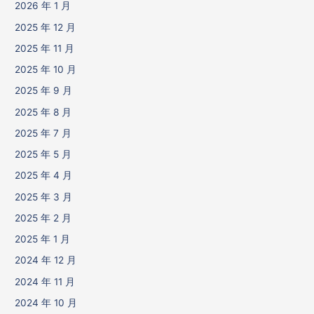
2026 年 1 月
2025 年 12 月
2025 年 11 月
2025 年 10 月
2025 年 9 月
2025 年 8 月
2025 年 7 月
2025 年 5 月
2025 年 4 月
2025 年 3 月
2025 年 2 月
2025 年 1 月
2024 年 12 月
2024 年 11 月
2024 年 10 月