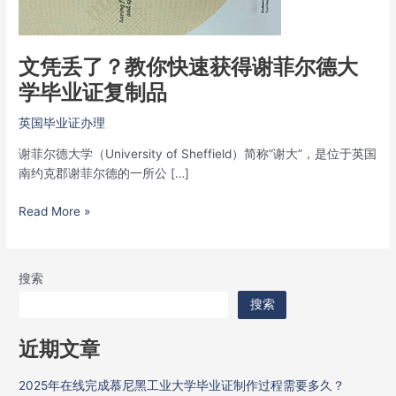
获
得
谢
文凭丢了？教你快速获得谢菲尔德大
菲
学毕业证复制品
尔
德
英国毕业证办理
大
学
谢菲尔德大学（University of Sheffield）简称“谢大”，是位于英国
毕
南约克郡谢菲尔德的一所公 […]
业
证
Read More »
复
制
品
搜索
搜索
近期文章
2025年在线完成慕尼黑工业大学毕业证制作过程需要多久？