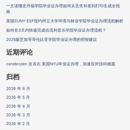
一文读懂史丹福学院毕业证办理如何从丢失补发到打印生成全指
南
美国SUNY-ESF纽约州立大学环境与林业学院毕业证办理流程解析
如何在3天内快速完成伯克利音乐学院毕业证办理流程？
2025版芝加哥哥伦比亚学院毕业证办理的明智建议
近期评论
cerebrozen
发表在
美国NYU毕业证办理，加速应对挂科难题
归档
2026 年 6 月
2026 年 5 月
2026 年 4 月
2026 年 3 月
2026 年 2 月