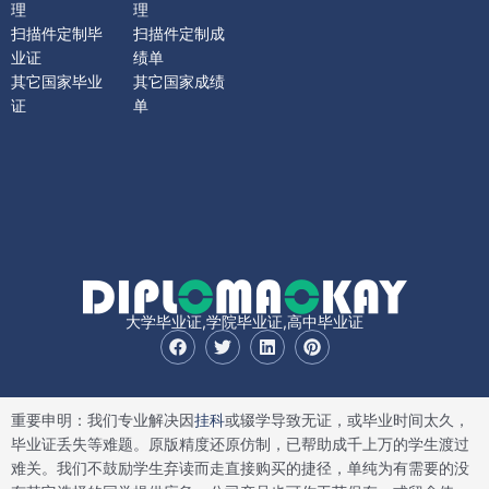
理
理
扫描件定制毕
扫描件定制成
业证
绩单
其它国家毕业
其它国家成绩
证
单
大学毕业证,学院毕业证,高中毕业证
F
T
L
P
a
w
i
i
c
i
n
n
e
t
k
t
b
t
e
e
重要申明：我们专业解决因
挂科
或辍学导致无证，或毕业时间太久，
o
e
d
r
o
r
i
e
毕业证丢失等难题。原版精度还原仿制，已帮助成千上万的学生渡过
k
n
s
难关。我们不鼓励学生弃读而走直接购买的捷径，单纯为有需要的没
t