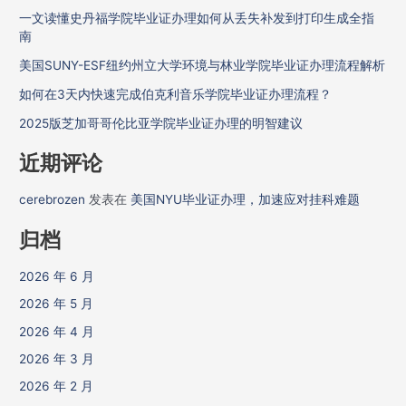
一文读懂史丹福学院毕业证办理如何从丢失补发到打印生成全指
南
美国SUNY-ESF纽约州立大学环境与林业学院毕业证办理流程解析
如何在3天内快速完成伯克利音乐学院毕业证办理流程？
2025版芝加哥哥伦比亚学院毕业证办理的明智建议
近期评论
cerebrozen
发表在
美国NYU毕业证办理，加速应对挂科难题
归档
2026 年 6 月
2026 年 5 月
2026 年 4 月
2026 年 3 月
2026 年 2 月