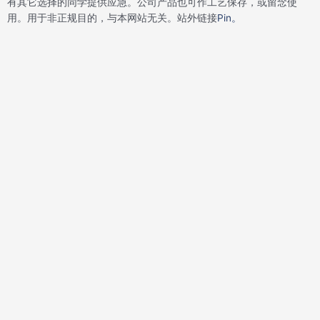
有其它选择的同学提供应急。公司产品也可作工艺保存，或留念使
用。用于非正规目的，与本网站无关。站外链接
Pin。