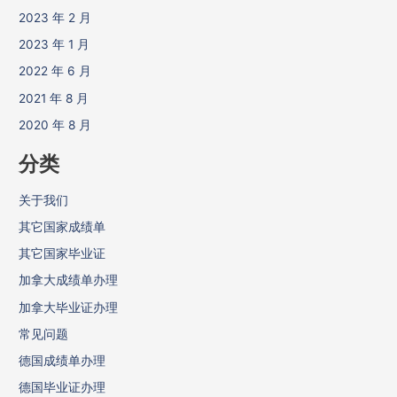
2023 年 2 月
2023 年 1 月
2022 年 6 月
2021 年 8 月
2020 年 8 月
分类
关于我们
其它国家成绩单
其它国家毕业证
加拿大成绩单办理
加拿大毕业证办理
常见问题
德国成绩单办理
德国毕业证办理