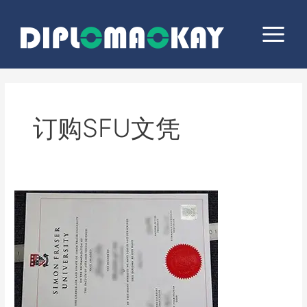
跳
Main
至
Menu
内
容
订购SFU文凭
西
蒙
菲
莎
大
学
文
凭