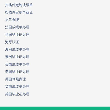
扫描件定制成绩单
扫描件定制毕业证
文凭办理
法国成绩单办理
法国毕业证办理
海牙认证
澳洲成绩单办理
澳洲毕业证办理
美国成绩单办理
美国毕业证办理
美国驾照办理
英国成绩单办理
英国毕业证办理