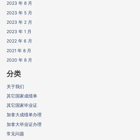
2023 年 8 月
2023 年 5 月
2023 年 2 月
2023 年 1 月
2022 年 6 月
2021 年 8 月
2020 年 8 月
分类
关于我们
其它国家成绩单
其它国家毕业证
加拿大成绩单办理
加拿大毕业证办理
常见问题