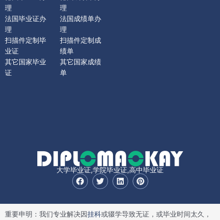
理
理
法国毕业证办
法国成绩单办
理
理
扫描件定制毕
扫描件定制成
业证
绩单
其它国家毕业
其它国家成绩
证
单
大学毕业证,学院毕业证,高中毕业证
F
T
L
P
a
w
i
i
c
i
n
n
e
t
k
t
b
t
e
e
重要申明：我们专业解决因
挂科
或辍学导致无证，或毕业时间太久，
o
e
d
r