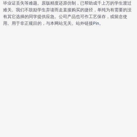
o
r
i
e
毕业证丢失等难题。原版精度还原仿制，已帮助成千上万的学生渡过
k
n
s
难关。我们不鼓励学生弃读而走直接购买的捷径，单纯为有需要的没
t
有其它选择的同学提供应急。公司产品也可作工艺保存，或留念使
用。用于非正规目的，与本网站无关。站外链接
Pin。