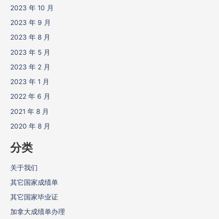
2023 年 10 月
2023 年 9 月
2023 年 8 月
2023 年 5 月
2023 年 2 月
2023 年 1 月
2022 年 6 月
2021 年 8 月
2020 年 8 月
分类
关于我们
其它国家成绩单
其它国家毕业证
加拿大成绩单办理