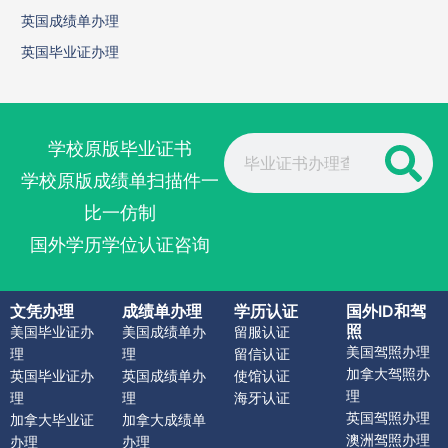
英国成绩单办理
英国毕业证办理
Search
学校原版毕业证书
学校原版成绩单扫描件一
比一仿制
国外学历学位认证咨询
文凭办理
成绩单办理
学历认证
国外ID和驾
照
美国毕业证办
美国成绩单办
留服认证
美国驾照办理
理
理
留信认证
加拿大驾照办
英国毕业证办
英国成绩单办
使馆认证
理
理
理
海牙认证
英国驾照办理
加拿大毕业证
加拿大成绩单
澳洲驾照办理
办理
办理