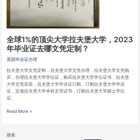
尖
大
学
拉
夫
堡
全球1%的顶尖大学拉夫堡大学，2023
大
年毕业证去哪文凭定制？
学，
2023
英国毕业证办理
年
毕
拉夫堡大学文凭定制，拉夫堡大学文凭办理，拉夫堡大学文凭购
业
买，办理拉夫堡大学学位证，购买拉夫堡大学学位证书，拉夫堡
证
大学文凭买卖，拉夫堡大学毕业证订购，订购拉夫堡大学毕业
去
证，定做拉夫堡大学本科文凭证书，订购拉夫堡大学硕士学位
哪
证。
文
凭
Read More »
定
制？
搜索