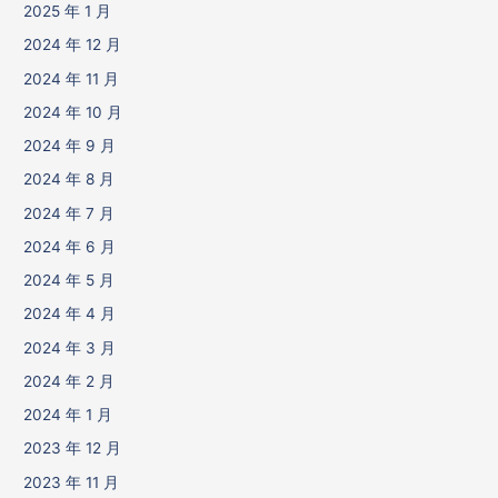
2025 年 1 月
2024 年 12 月
2024 年 11 月
2024 年 10 月
2024 年 9 月
2024 年 8 月
2024 年 7 月
2024 年 6 月
2024 年 5 月
2024 年 4 月
2024 年 3 月
2024 年 2 月
2024 年 1 月
2023 年 12 月
2023 年 11 月