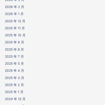
2026 年 2 月
2026 年 1 月
2025 年 12 月
2025 年 11 月
2025 年 10 月
2025 年 9 月
2025 年 8 月
2025 年 7 月
2025 年 5 月
2025 年 4 月
2025 年 3 月
2025 年 2 月
2025 年 1 月
2024 年 12 月