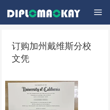
跳
Main
至
Menu
内
容
订购加州戴维斯分校
文凭
急
需
一
份
美