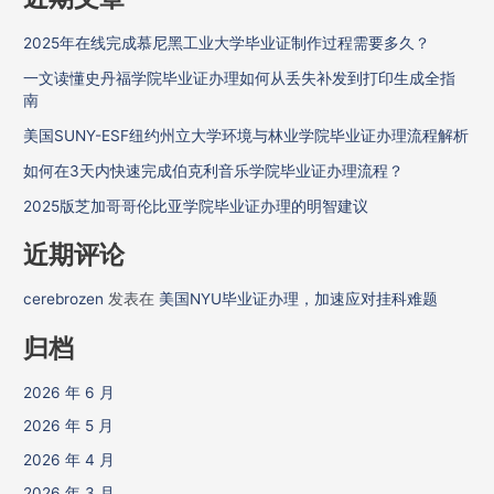
2025年在线完成慕尼黑工业大学毕业证制作过程需要多久？
一文读懂史丹福学院毕业证办理如何从丢失补发到打印生成全指
南
美国SUNY-ESF纽约州立大学环境与林业学院毕业证办理流程解析
如何在3天内快速完成伯克利音乐学院毕业证办理流程？
2025版芝加哥哥伦比亚学院毕业证办理的明智建议
近期评论
cerebrozen
发表在
美国NYU毕业证办理，加速应对挂科难题
归档
2026 年 6 月
2026 年 5 月
2026 年 4 月
2026 年 3 月