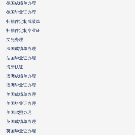
德国成绩单办理
德国毕业证办理
扫描件定制成绩单
扫描件定制毕业证
文凭办理
法国成绩单办理
法国毕业证办理
海牙认证
澳洲成绩单办理
澳洲毕业证办理
美国成绩单办理
美国毕业证办理
美国驾照办理
英国成绩单办理
英国毕业证办理