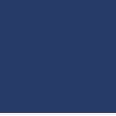
跳
至
内
容