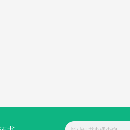
Search
证书