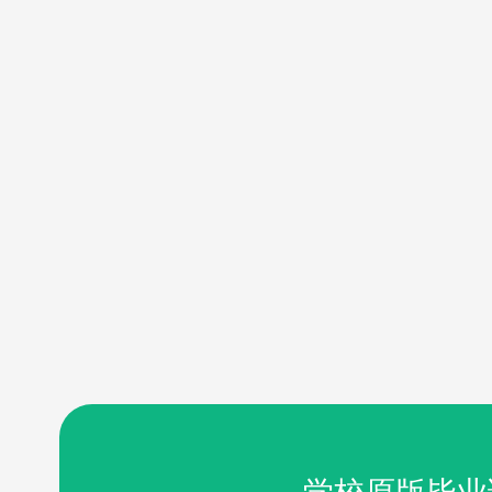
学校原版毕业