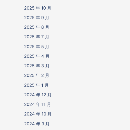
2025 年 10 月
2025 年 9 月
2025 年 8 月
2025 年 7 月
2025 年 5 月
2025 年 4 月
2025 年 3 月
2025 年 2 月
2025 年 1 月
2024 年 12 月
2024 年 11 月
2024 年 10 月
2024 年 9 月