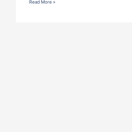
Read More »
理
美
国
NU
毕
业
证？