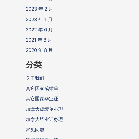
2023 年 2 月
2023 年 1 月
2022 年 6 月
2021 年 8 月
2020 年 8 月
分类
关于我们
其它国家成绩单
其它国家毕业证
加拿大成绩单办理
加拿大毕业证办理
常见问题