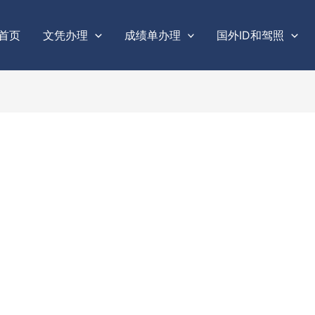
首页
文凭办理
成绩单办理
国外ID和驾照