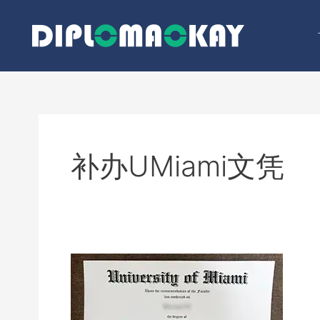
跳
至
内
容
补办UMiami文凭
在
线
办
理