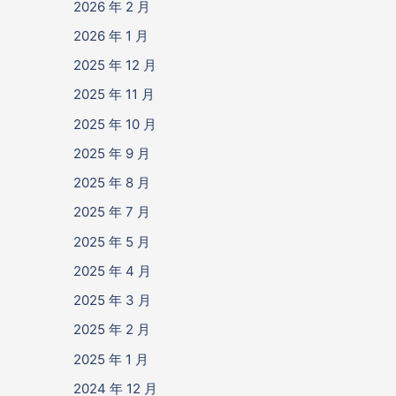
2026 年 2 月
2026 年 1 月
2025 年 12 月
2025 年 11 月
2025 年 10 月
2025 年 9 月
2025 年 8 月
2025 年 7 月
2025 年 5 月
2025 年 4 月
2025 年 3 月
2025 年 2 月
2025 年 1 月
2024 年 12 月