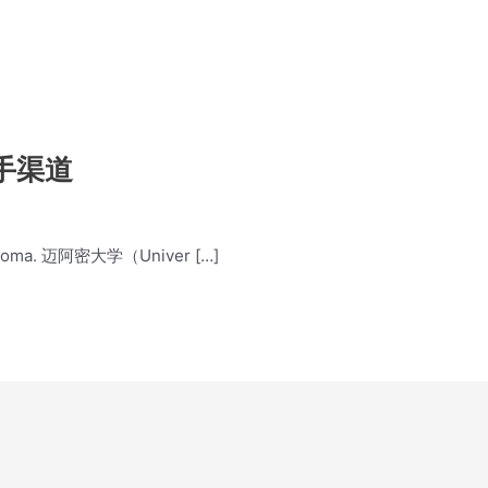
手渠道
loma. 迈阿密大学（Univer […]