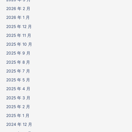
2026 年 2 月
2026 年 1 月
2025 年 12 月
2025 年 11 月
2025 年 10 月
2025 年 9 月
2025 年 8 月
2025 年 7 月
2025 年 5 月
2025 年 4 月
2025 年 3 月
2025 年 2 月
2025 年 1 月
2024 年 12 月