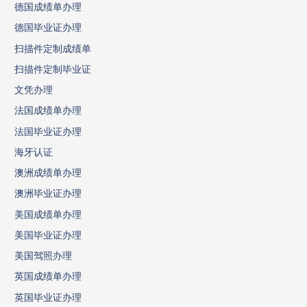
德国成绩单办理
德国毕业证办理
扫描件定制成绩单
扫描件定制毕业证
文凭办理
法国成绩单办理
法国毕业证办理
海牙认证
澳洲成绩单办理
澳洲毕业证办理
美国成绩单办理
美国毕业证办理
美国驾照办理
英国成绩单办理
英国毕业证办理