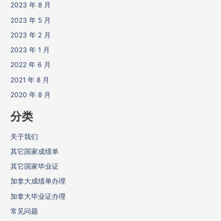
2023 年 8 月
2023 年 5 月
2023 年 2 月
2023 年 1 月
2022 年 6 月
2021 年 8 月
2020 年 8 月
分类
关于我们
其它国家成绩单
其它国家毕业证
加拿大成绩单办理
加拿大毕业证办理
常见问题