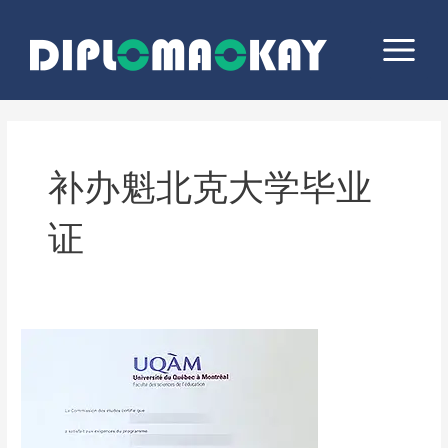
跳
Main
至
Menu
内
容
补办魁北克大学毕业
证
办
理
魁
北
克