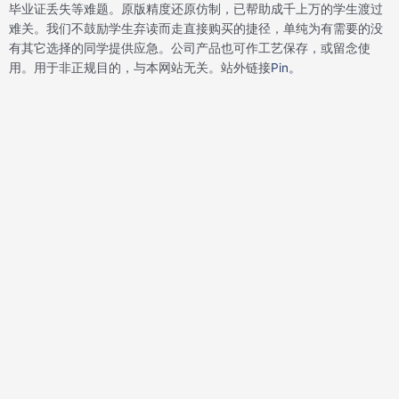
o
r
i
e
毕业证丢失等难题。原版精度还原仿制，已帮助成千上万的学生渡过
k
n
s
难关。我们不鼓励学生弃读而走直接购买的捷径，单纯为有需要的没
t
有其它选择的同学提供应急。公司产品也可作工艺保存，或留念使
用。用于非正规目的，与本网站无关。站外链接
Pin。