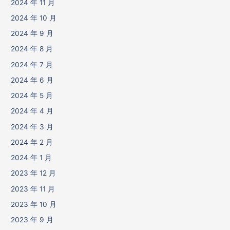
2024 年 11 月
2024 年 10 月
2024 年 9 月
2024 年 8 月
2024 年 7 月
2024 年 6 月
2024 年 5 月
2024 年 4 月
2024 年 3 月
2024 年 2 月
2024 年 1 月
2023 年 12 月
2023 年 11 月
2023 年 10 月
2023 年 9 月