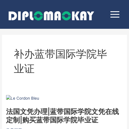
跳
Main
至
Menu
内
容
补办蓝带国际学院毕
业证
法
国
法国文凭办理|蓝带国际学院文凭在线
文
凭
定制|购买蓝带国际学院毕业证
办