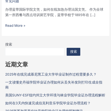
理|
常见问题
蓝
办理蓝带国际学院文凭，如何在线加急办理法国文凭。 作为全球
带
第一所西餐与西点培训厨艺学院，蓝带学校于1895年在 […]
国
际
Read More »
学
院
文
凭
搜索
在
搜索
线
定
近期文章
制|
购
2025年在线完成慕尼黑工业大学毕业证制作过程需要多久？
买
蓝
一文读懂史丹福学院毕业证办理如何从丢失补发到打印生成全指
南
带
国
美国SUNY-ESF纽约州立大学环境与林业学院毕业证办理流程解析
际
如何在3天内快速完成伯克利音乐学院毕业证办理流程？
学
院
2025版芝加哥哥伦比亚学院毕业证办理的明智建议