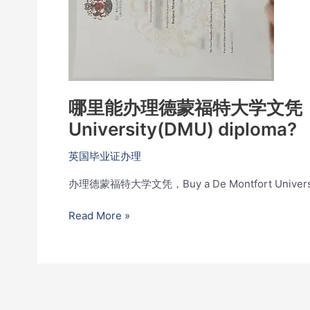
理
德
蒙
福
特
大
哪里能办理德蒙福特大学文凭，Where
学
University(DMU) diploma?
文
凭，
英国毕业证办理
Where
to
办理德蒙福特大学文凭，Buy a De Montfort Universit
buy
a
Read More »
De
Montfort
University(DMU)
diploma?