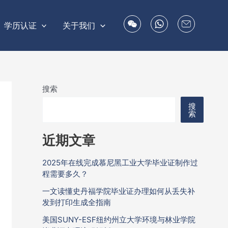
学历认证
关于我们
搜索
搜
索
近期文章
2025年在线完成慕尼黑工业大学毕业证制作过
程需要多久？
一文读懂史丹福学院毕业证办理如何从丢失补
发到打印生成全指南
美国SUNY-ESF纽约州立大学环境与林业学院