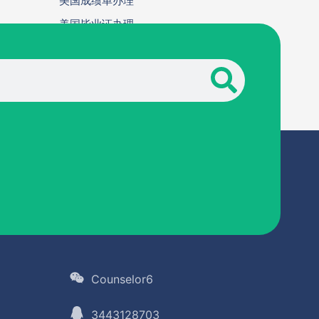
美国成绩单办理
美国毕业证办理
美国驾照办理
英国成绩单办理
英国毕业证办理
Counselor6
3443128703