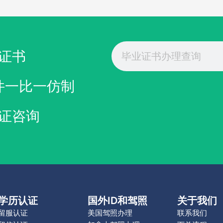
Search
证书
件一比一仿制
证咨询
学历认证
国外ID和驾照
关于我们
留服认证
美国驾照办理
联系我们