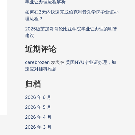
毕业证办理流程解析
如何在3天内快速完成伯克利音乐学院毕业证办
理流程？
2025版芝加哥哥伦比亚学院毕业证办理的明智
建议
近期评论
cerebrozen
发表在
美国NYU毕业证办理，加
速应对挂科难题
归档
2026 年 6 月
2026 年 5 月
2026 年 4 月
2026 年 3 月