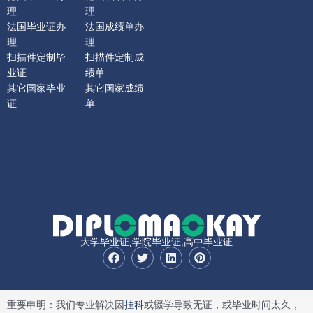
理
理
法国毕业证办
法国成绩单办
理
理
扫描件定制毕
扫描件定制成
业证
绩单
其它国家毕业
其它国家成绩
证
单
大学毕业证,学院毕业证,高中毕业证
F
T
L
P
a
w
i
i
c
i
n
n
e
t
k
t
b
t
e
e
重要申明：我们专业解决因
挂科
或辍学导致无证，或毕业时间太久，
o
e
d
r