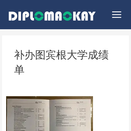
跳
Main
至
Menu
内
容
补办图宾根大学成绩
单
QS
世
界
大
学