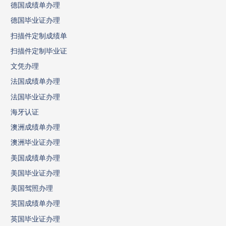
德国成绩单办理
德国毕业证办理
扫描件定制成绩单
扫描件定制毕业证
文凭办理
法国成绩单办理
法国毕业证办理
海牙认证
澳洲成绩单办理
澳洲毕业证办理
美国成绩单办理
美国毕业证办理
美国驾照办理
英国成绩单办理
英国毕业证办理