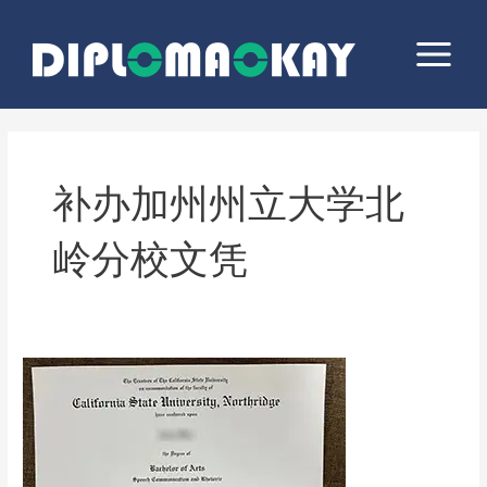
跳
Main
至
Menu
内
容
补办加州州立大学北
岭分校文凭
办
理
加
州
州