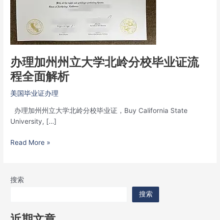
立
大
学
北
岭
分
办理加州州立大学北岭分校毕业证流
校
程全面解析
毕
业
美国毕业证办理
证
流
办理加州州立大学北岭分校毕业证，Buy California State
程
University, […]
全
面
Read More »
解
析
搜索
搜索
近期文章