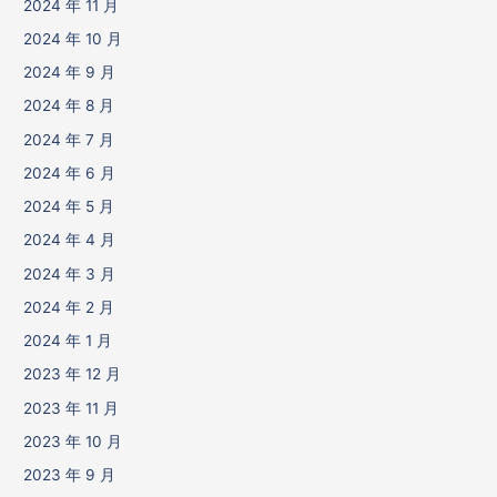
2024 年 11 月
2024 年 10 月
2024 年 9 月
2024 年 8 月
2024 年 7 月
2024 年 6 月
2024 年 5 月
2024 年 4 月
2024 年 3 月
2024 年 2 月
2024 年 1 月
2023 年 12 月
2023 年 11 月
2023 年 10 月
2023 年 9 月