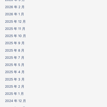
2026 年 2 月
2026 年 1 月
2025 年 12 月
2025 年 11 月
2025 年 10 月
2025 年 9 月
2025 年 8 月
2025 年 7 月
2025 年 5 月
2025 年 4 月
2025 年 3 月
2025 年 2 月
2025 年 1 月
2024 年 12 月